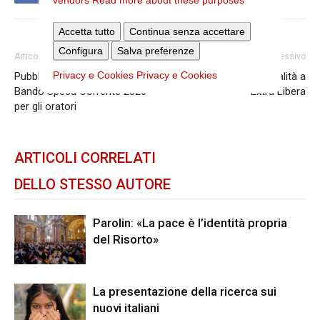
Accetta tutto
Continua senza accettare
Configura
Salva preferenze
Articolo precedente
Articolo successivo
Privacy e Cookies
Privacy e Cookies
Pubblicata la graduatoria del
Ac, incontro sulla legalità a
Bando Spesa Corrente 2026
Extra Libera
per gli oratori
ARTICOLI CORRELATI
DELLO STESSO AUTORE
Parolin: «La pace è l’identità propria
del Risorto»
La presentazione della ricerca sui
nuovi italiani