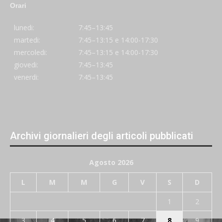
Orari
lunedi:
7:45–13:45
martedi:
7:45–13:15 e 14:00-17:30
mercoledi:
7:45–13:15 e 14:00-17:30
giovedi:
7:45–13:45
venerdi:
7:45–13:45
Archivi giornalieri degli articoli pubblicati
Agosto 2026
L
M
M
G
V
S
D
1
2
3
4
5
6
7
8
9