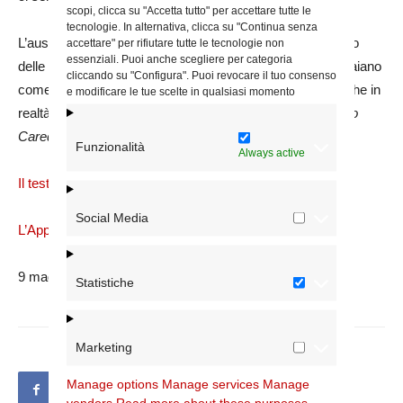
scopi, clicca su "Accetta tutto" per accettare tutte le
tecnologie. In alternativa, clicca su "Continua senza
L’auspicio finale a livello sociale è un riconoscimento pieno
accettare" per rifiutare tutte le tecnologie non
essenziali. Puoi anche scegliere per categoria
delle identità composite di questi giovani, perché non appaiano
cliccando su "Configura". Puoi revocare il tuo consenso
come un problema burocratico da gestire, ma come ciò che in
e modificare le tue scelte in qualsiasi momento
realtà sono: una risorsa vitale di questo Paese. (
di Stefano
Caredda da Roma Sette
)
Funzionalità
Always active
Il testo integrale della Ricerca
Social Media
L’Appendice alla Ricerca
9 maggio 2026
Statistiche
Marketing
Manage options
Manage services
Manage
vendors
Read more about these purposes