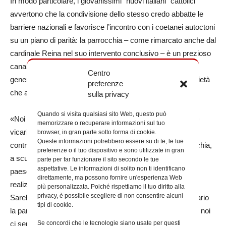
In modo particolare, i giovanissimi “nuovi italiani” cattolici
avvertono che la condivisione dello stesso credo abbatte le
barriere nazionali e favorisce l’incontro con i coetanei autoctoni
su un piano di parità: la parrocchia – come rimarcato anche dal
cardinale Reina nel suo intervento conclusivo – è un prezioso
canale di integrazione “dal basso” che accompagna una
Centro
generazione capace di arricchire con i suoi valori una società
preferenze
che a volte appare stanca o priva di slancio ideale.
sulla privacy
Quando si visita qualsiasi sito Web, questo può
«Noi li chiamiamo ‘nuovi italiani’ – ha affermato il cardinale
memorizzare o recuperare informazioni sul tuo
vicario – ma questi giovanissimi sono coloro che stanno
browser, in gran parte sotto forma di cookie.
Queste informazioni potrebbero essere su di te, le tue
contribuendo a rendere nuova l’Italia: li vediamo in parrocchia,
preferenze o il tuo dispositivo e sono utilizzate in gran
a scuola, nelle piazze, e mostrano il volto bello del nostro
parte per far funzionare il sito secondo le tue
aspettative. Le informazioni di solito non ti identificano
paese. Ci hanno insegnato che l’incontro non è difficile da
direttamente, ma possono fornire un'esperienza Web
realizzare, e loro lo fanno con spontaneità e semplicità.
più personalizzata. Poiché rispettiamo il tuo diritto alla
privacy, è possibile scegliere di non consentire alcuni
Sarebbe un ottimo risultato se cancellassimo dal vocabolario
tipi di cookie.
la parola ‘stranieri’ e utilizzassimo ‘amici’, perché così tutti noi
Se concordi che le tecnologie siano usate per questi
ci sentiamo».