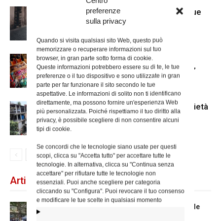
preferenze
Caritas, “Quartieri solidali” prosegue
sulla privacy
ad agosto
Quando si visita qualsiasi sito Web, questo può
memorizzare o recuperare informazioni sul tuo
browser, in gran parte sotto forma di cookie.
Fino al 30 luglio le iscrizioni per la
Queste informazioni potrebbero essere su di te, le tue
borsa di studio Caritas “Arte è vita”
preferenze o il tuo dispositivo e sono utilizzate in gran
parte per far funzionare il sito secondo le tue
aspettative. Le informazioni di solito non ti identificano
direttamente, ma possono fornire un'esperienza Web
Terremoto in Venezuela: la solidarietà
più personalizzata. Poiché rispettiamo il tuo diritto alla
privacy, è possibile scegliere di non consentire alcuni
tipi di cookie.
Se concordi che le tecnologie siano usate per questi
scopi, clicca su "Accetta tutto" per accettare tutte le
tecnologie. In alternativa, clicca su "Continua senza
accettare" per rifiutare tutte le tecnologie non
Articoli recenti
essenziali. Puoi anche scegliere per categoria
cliccando su "Configura". Puoi revocare il tuo consenso
e modificare le tue scelte in qualsiasi momento
Spin Time: la dichiarazione del cardinale
vicario