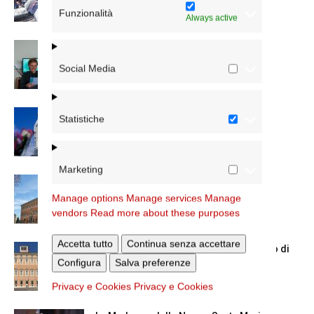
Funzionalità
Always active
Scienze Applicate, la nuova proposta
dell’Istituto Paritario Sant’Apollinare
Social Media
Dal 28 al 31 agosto il pellegrinaggio
Statistiche
diocesano a Lourdes
Marketing
Nuove nomine nella diocesi di Roma
Manage options
Manage services
Manage
vendors
Read more about these purposes
Accetta tutto
Continua senza accettare
Chiusura estiva degli Uffici del Vicariato di
Configura
Salva preferenze
Roma
Privacy e Cookies
Privacy e Cookies