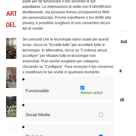
parte per far funzionare il sito secondo le tue
aspettative. Le informazioni di solito non ti identificano
direttamente, ma possono fornire un'esperienza Web
ARTICOLI CORRELATI
più personalizzata. Poiché rispettiamo il tuo diritto alla
privacy, è possibile scegliere di non consentire alcuni
DELLO STESSO AUTORE
tipi di cookie.
Se concordi che le tecnologie siano usate per questi
A San Carlo al Corso mostra di Mcl sui
scopi, clicca su "Accetta tutto" per accettare tutte le
senza dimora
tecnologie. In alternativa, clicca su "Continua senza
accettare" per rifiutare tutte le tecnologie non
essenziali. Puoi anche scegliere per categoria
cliccando su "Configura". Puoi revocare il tuo consenso
Il nuovo accesso alla cripta di Santa
e modificare le tue scelte in qualsiasi momento
Prisca
Funzionalità
Always active
Us Acli Roma, cominciato il torneo di
calcio a 5 con le parrocchie
Social Media