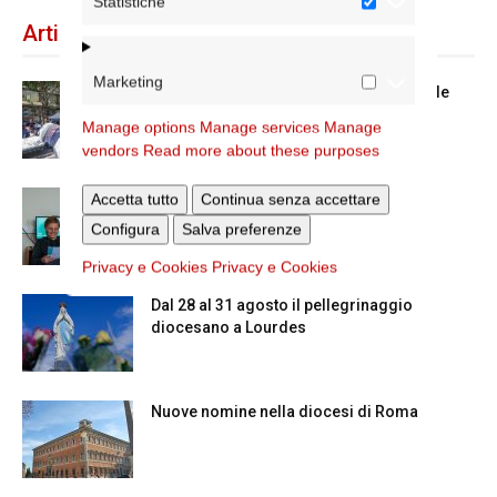
Statistiche
Articoli recenti
Marketing
Spin Time: la dichiarazione del cardinale
vicario
Manage options
Manage services
Manage
vendors
Read more about these purposes
Accetta tutto
Scienze Applicate, la nuova proposta
Continua senza accettare
dell’Istituto Paritario Sant’Apollinare
Configura
Salva preferenze
Privacy e Cookies
Privacy e Cookies
Dal 28 al 31 agosto il pellegrinaggio
diocesano a Lourdes
Nuove nomine nella diocesi di Roma