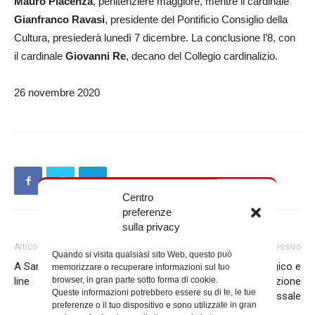
Mauro Piacenza
, penitenziere maggiore, mentre il cardinale
Gianfranco Ravasi
, presidente del Pontificio Consiglio della
Cultura, presiederà lunedì 7 dicembre. La conclusione l’8, con
il cardinale
Giovanni Re
, decano del Collegio cardinalizio.
26 novembre 2020
Centro
preferenze
sulla privacy
Articolo precedente
Articolo successivo
Quando si visita qualsiasi sito Web, questo può
A San Giuliano lectio divina on
Ufficio liturgico e
memorizzare o recuperare informazioni sul tuo
browser, in gran parte sotto forma di cookie.
line
Sant’Anselmo: terza edizione
Queste informazioni potrebbero essere su di te, le tue
del corso sul Messale
preferenze o il tuo dispositivo e sono utilizzate in gran