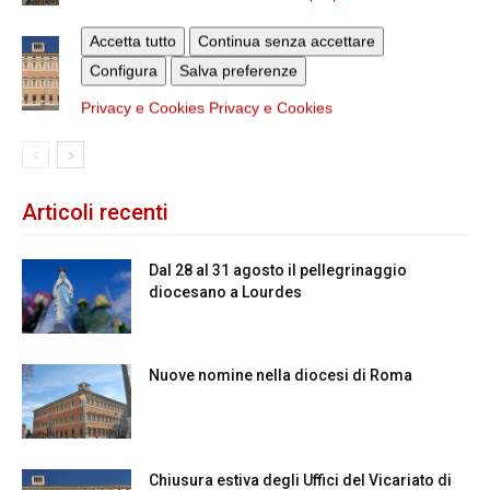
Accetta tutto
Continua senza accettare
Chiusura estiva degli Uffici del
Configura
Salva preferenze
Vicariato di Roma
Privacy e Cookies
Privacy e Cookies
Articoli recenti
Dal 28 al 31 agosto il pellegrinaggio
diocesano a Lourdes
Nuove nomine nella diocesi di Roma
Chiusura estiva degli Uffici del Vicariato di