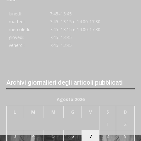
lunedi:
7:45–13:45
martedi:
7:45–13:15 e 14:00-17:30
mercoledi:
7:45–13:15 e 14:00-17:30
giovedi:
7:45–13:45
venerdi:
7:45–13:45
Archivi giornalieri degli articoli pubblicati
Agosto 2026
L
M
M
G
V
S
D
1
2
3
4
5
6
7
8
9