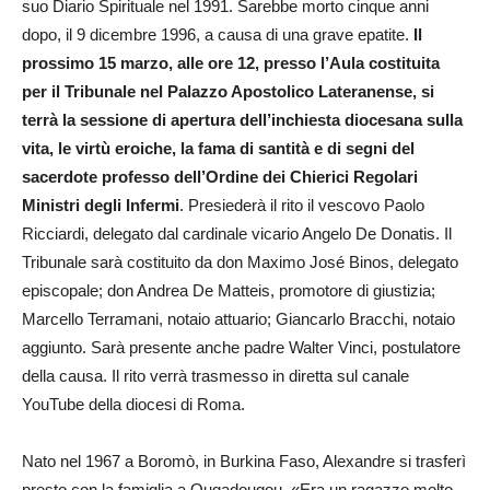
suo Diario Spirituale nel 1991. Sarebbe morto cinque anni
dopo, il 9 dicembre 1996, a causa di una grave epatite.
Il
prossimo 15 marzo, alle ore 12, presso l’Aula costituita
per il Tribunale nel Palazzo Apostolico Lateranense, si
terrà la sessione di apertura dell’inchiesta diocesana sulla
vita, le virtù eroiche, la fama di santità e di segni del
sacerdote professo dell’Ordine dei Chierici Regolari
Ministri degli Infermi
. Presiederà il rito il vescovo Paolo
Ricciardi, delegato dal cardinale vicario Angelo De Donatis. Il
Tribunale sarà costituito da don Maximo José Binos, delegato
episcopale; don Andrea De Matteis, promotore di giustizia;
Marcello Terramani, notaio attuario; Giancarlo Bracchi, notaio
aggiunto. Sarà presente anche padre Walter Vinci, postulatore
della causa. Il rito verrà trasmesso in diretta sul canale
YouTube della diocesi di Roma.
Nato nel 1967 a Boromò, in Burkina Faso, Alexandre si trasferì
presto con la famiglia a Ougadougou. «Era un ragazzo molto