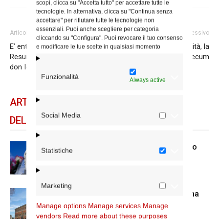
scopi, clicca su "Accetta tutto" per accettare tutte le
tecnologie. In alternativa, clicca su "Continua senza
accettare" per rifiutare tutte le tecnologie non
essenziali. Puoi anche scegliere per categoria
Articolo precedente
Articolo successivo
cliccando su "Configura". Puoi revocare il tuo consenso
E’ entrato nella luce della
Catechesi e disabilità, la
e modificare le tue scelte in qualsiasi momento
Resurrezione Giorgio, padre di
presentazione del vademecum
don Iodice
Funzionalità
Always active
ARTICOLI CORRELATI
Social Media
DELLO STESSO AUTORE
Dal 28 al 31 agosto il pellegrinaggio
Statistiche
diocesano a Lourdes
Marketing
Nuove nomine nella diocesi di Roma
Manage options
Manage services
Manage
vendors
Read more about these purposes