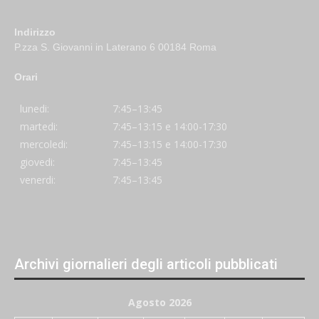
Indirizzo
P.zza S. Giovanni in Laterano 6 00184 Roma
Orari
lunedi:
7:45–13:45
martedi:
7:45–13:15 e 14:00-17:30
mercoledi:
7:45–13:15 e 14:00-17:30
giovedi:
7:45–13:45
venerdi:
7:45–13:45
Archivi giornalieri degli articoli pubblicati
Agosto 2026