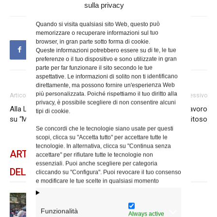
sulla privacy
Quando si visita qualsiasi sito Web, questo può
memorizzare o recuperare informazioni sul tuo
browser, in gran parte sotto forma di cookie.
Queste informazioni potrebbero essere su di te, le tue
preferenze o il tuo dispositivo e sono utilizzate in gran
parte per far funzionare il sito secondo le tue
aspettative. Le informazioni di solito non ti identificano
direttamente, ma possono fornire un'esperienza Web
più personalizzata. Poiché rispettiamo il tuo diritto alla
Articolo precedente
Articolo successivo
privacy, è possibile scegliere di non consentire alcuni
Alla Lateranense un convegno
Riflessione sul lavoro
tipi di cookie.
su “Magnifica humanitas”
dignitoso
Se concordi che le tecnologie siano usate per questi
scopi, clicca su "Accetta tutto" per accettare tutte le
tecnologie. In alternativa, clicca su "Continua senza
ARTICOLI CORRELATI
accettare" per rifiutare tutte le tecnologie non
essenziali. Puoi anche scegliere per categoria
DELLO STESSO AUTORE
cliccando su "Configura". Puoi revocare il tuo consenso
e modificare le tue scelte in qualsiasi momento
Spin Time: la dichiarazione del
cardinale vicario
Funzionalità
Always active