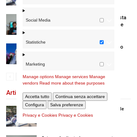
Scienze Applicate, la nuova proposta
Social Media
dell’Istituto Paritario Sant’Apollinare
Statistiche
Dal 28 al 31 agosto il pellegrinaggio
diocesano a Lourdes
Marketing
Manage options
Manage services
Manage
vendors
Read more about these purposes
Articoli recenti
Accetta tutto
Continua senza accettare
Configura
Salva preferenze
Spin Time: la dichiarazione del cardinale
vicario
Privacy e Cookies
Privacy e Cookies