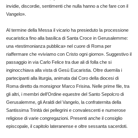
invidie, discordie, sentimenti che nulla hanno a che fare con il
Vangelo».
Al termine della Messa il vicario ha presieduto la processione
eucaristica fino alla basilica di Santa Croce in Gerusalemme:
una «testimonianza pubblica» nel cuore di Roma per
riaffermare che «viviamo con Cristo ogni giorno». Suggestivo il
passaggio in via Carlo Felice tra due ali di folla che si
inginocchiava alla vista di Gesù Eucaristia. Oltre duemila i
partecipanti alla liturgia, animata dal Coro della diocesi di
Roma diretto da monsignor Marco Frisina. Nelle prime file, tra
gli altri, i membri dell’Ordine equestre del Santo Sepolcro di
Gerusalemme, gli Araldi del Vangelo, la confraternita della
Santissima Trinità dei pellegrini e convalescenti e numerose
religiose di varie congregazioni. Presenti anche il consiglio
episcopale, il capitolo lateranense e oltre sessanta sacerdoti.