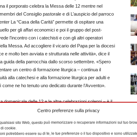
ina il porporato celebra la Messa delle 12 mentre nel
membri del Consiglio pastorale e di L’auspicio del parroco
nter La “Casa della Carità” permette di ospitare una
llo per gli affari economici e poi il gruppo del post-
 l’incontro con i catechisti e con gli altri operatori
della Messa. Ad accogliere il vicario del Papa per la diocesi
e molto ben avviata e strutturata nelle attività», dice il
la guida della parrocchia dallo scorso settembre. «Spero
tare un centro di formazione liturgica – continua il
uità alla catechesi e alla formazione liturgica per adulti e
osì come ne ho tenuto uno dedicato durante l’Avvento».
a domenicale delle 12 e le altre celebrazioni solenni – è il
che nella sua lunga storia ha partecipato a numerosi
Centro preferenze sulla privacy
cano sia a livello diocesano», riferisce Laura,
 qualsiasi sito Web, questo può memorizzare o recuperare informazioni sul tuo brow
ando la comunità di San Saturnino, la parrocchiana fa
 di cookie.
anziane ma si sta risvegliando prepotentemente in questo
ni potrebbero essere su di te, le tue preferenze o il tuo dispositivo e sono utilizzat