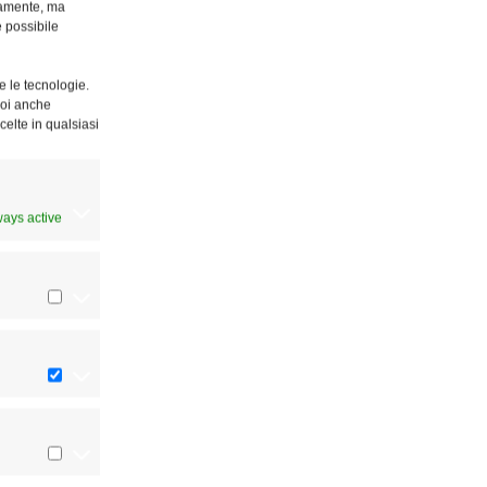
ttamente, ma
è possibile
e le tecnologie.
Puoi anche
celte in qualsiasi
ways active