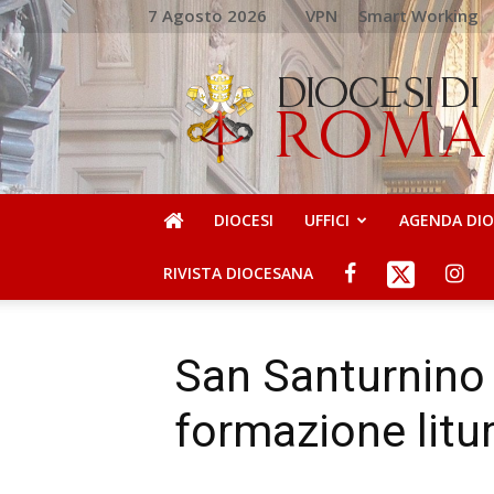
7 Agosto 2026
VPN
Smart Working
DIOCESI
DI
ROMA
DIOCESI
UFFICI
AGENDA DI
RIVISTA DIOCESANA
San Santurnino 
formazione litu