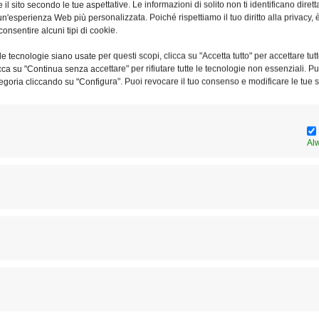
e il sito secondo le tue aspettative. Le informazioni di solito non ti identificano dire
e dal gruppo del post-Cresima e anche degli universitari,
n'esperienza Web più personalizzata. Poiché rispettiamo il tuo diritto alla privacy, 
o don Roberto Buattini». Afferisce alla parrocchia inoltre
consentire alcuni tipi di cookie.
 vicina parrocchia di Sant’Agnese», sono ancora le parole
e tecnologie siano usate per questi scopi, clicca su "Accetta tutto" per accettare tutt
rrocchia vicina, quella di Sant’Emerenziana, «in Quaresima
licca su "Continua senza accettare" per rifiutare tutte le tecnologie non essenziali. 
egoria cliccando su "Configura". Puoi revocare il tuo consenso e modificare le tue s
comunità», aggiunge. Ancora, la terza domenica di ogni
 celebrazione della Messa delle 12 la comunità
oi un pranzo comunitario nel teatro parrocchiale».
Al
rò, è legato al gruppo Caritas che «da 13 anni si dedica a
oordinatore della attività –: quella materiale, che riguarda i
il lavoro e si trova in una situazione di difficoltà
al bisogno di relazione». A questo secondo tipo di povertà
ere sociale per le persone anziane – sono ancora le parole
hi viveri e di vestiario o ancora il servizio docce una volta
zione di tessere per fare la spesa negli empori della Caritas
ersone più bisognose».