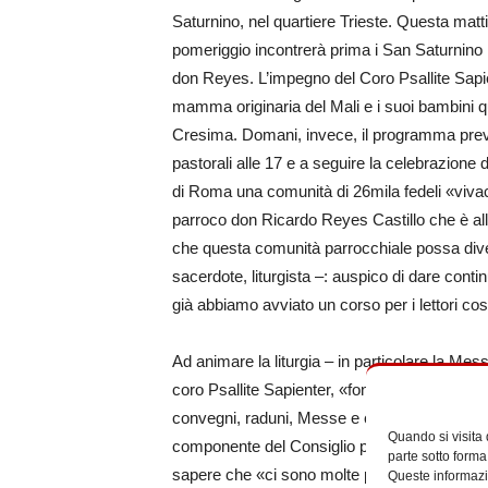
Saturnino, nel quartiere Trieste. Questa matt
pomeriggio incontrerà prima i San Saturnino 
don Reyes. L’impegno del Coro Psallite Sapie
mamma originaria del Mali e i suoi bambini que
Cresima. Domani, invece, il programma prevede
pastorali alle 17 e a seguire la celebrazione 
di Roma una comunità di 26mila fedeli «vivace 
parroco don Ricardo Reyes Castillo che è al
che questa comunità parrocchiale possa diven
sacerdote, liturgista –: auspico di dare contin
già abbiamo avviato un corso per i lettori c
Ad animare la liturgia – in particolare la Mess
coro Psallite Sapienter, «fondato nel 1975 e 
convegni, raduni, Messe e concerti sia in Vati
Quando si visita
componente del Consiglio pastorale. Present
parte sotto forma
sapere che «ci sono molte persone adulte e 
Queste informazio