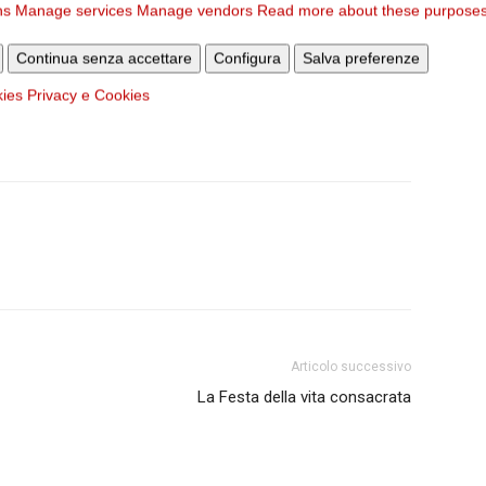
pitare in parrocchia una mamma originaria del Mali e i suoi
ns
Manage services
Manage vendors
Read more about these purpose
 Amici casa famiglia salesia sostiene in varie forme le
Continua senza accettare
Configura
Salva preferenze
alle Suore Salesie.
(di Michela Altoviti da Roma Sette)
kies
Privacy e Cookies
Articolo successivo
La Festa della vita consacrata