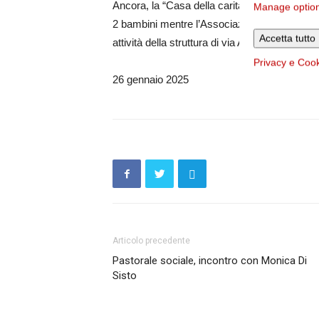
Ancora, la “Casa della carità” permette di os
Manage optio
2 bambini mentre l’Associazione parrocchiale
Accetta tutto
attività della struttura di via Anapo gestita d
Privacy e Coo
26 gennaio 2025
Articolo precedente
Pastorale sociale, incontro con Monica Di
Sisto