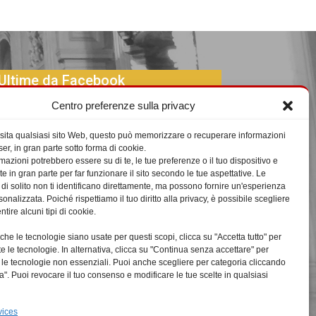
Ultime da Facebook
Centro preferenze sulla privacy
sita qualsiasi sito Web, questo può memorizzare o recuperare informazioni
er, in gran parte sotto forma di cookie.
mazioni potrebbero essere su di te, le tue preferenze o il tuo dispositivo e
Click su 'Sono Consapevole' per abilitare
te in gran parte per far funzionare il sito secondo le tue aspettative. Le
Facebook
 di solito non ti identificano direttamente, ma possono fornire un'esperienza
Privacy e Cookies
nalizzata. Poiché rispettiamo il tuo diritto alla privacy, è possibile scegliere
tire alcuni tipi di cookie.
Sono Consapevole
che le tecnologie siano usate per questi scopi, clicca su "Accetta tutto" per
te le tecnologie. In alternativa, clicca su "Continua senza accettare" per
tte le tecnologie non essenziali. Puoi anche scegliere per categoria cliccando
a". Puoi revocare il tuo consenso e modificare le tue scelte in qualsiasi
vices