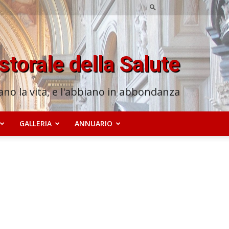
astorale della Salute
no la vita, e l'abbiano in abbondanza
GALLERIA
ANNUARIO