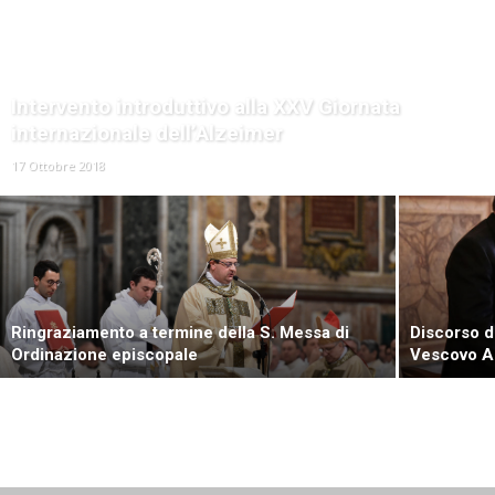
Intervento introduttivo alla XXV Giornata
internazionale dell’Alzeimer
17 Ottobre 2018
Ringraziamento a termine della S. Messa di
Discorso d
Ordinazione episcopale
Vescovo Au