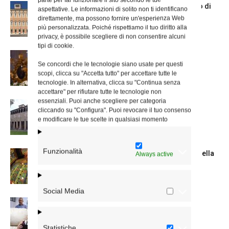
Chiusura estiva degli Uffici del Vicariato di
aspettative. Le informazioni di solito non ti identificano
Roma
direttamente, ma possono fornire un'esperienza Web
più personalizzata. Poiché rispettiamo il tuo diritto alla
privacy, è possibile scegliere di non consentire alcuni
tipi di cookie.
La Madonna della Neve a Santa Maria
Se concordi che le tecnologie siano usate per questi
Maggiore
scopi, clicca su "Accetta tutto" per accettare tutte le
tecnologie. In alternativa, clicca su "Continua senza
accettare" per rifiutare tutte le tecnologie non
essenziali. Puoi anche scegliere per categoria
La Giornata mondiale dei nonni e degli
cliccando su "Configura". Puoi revocare il tuo consenso
anziani: l’omelia del cardinale...
e modificare le tue scelte in qualsiasi momento
Funzionalità
Azzardo: a Termini il centro d’ascolto della
Always active
Caritas
Social Media
A San Saba la Messa per la Giornata dei
nonni e...
Statistiche