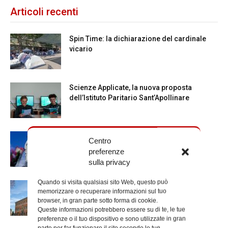
Articoli recenti
Spin Time: la dichiarazione del cardinale
vicario
Scienze Applicate, la nuova proposta
dell’Istituto Paritario Sant’Apollinare
Dal 28 al 31 agosto il pellegrinaggio
Centro
diocesano a Lourdes
preferenze
sulla privacy
Quando si visita qualsiasi sito Web, questo può
Nuove nomine nella diocesi di Roma
memorizzare o recuperare informazioni sul tuo
browser, in gran parte sotto forma di cookie.
Queste informazioni potrebbero essere su di te, le tue
preferenze o il tuo dispositivo e sono utilizzate in gran
parte per far funzionare il sito secondo le tue