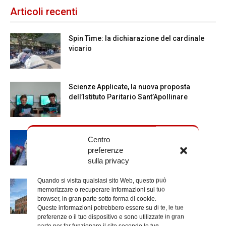
Articoli recenti
Spin Time: la dichiarazione del cardinale
vicario
Scienze Applicate, la nuova proposta
dell’Istituto Paritario Sant’Apollinare
Dal 28 al 31 agosto il pellegrinaggio
Centro
diocesano a Lourdes
preferenze
sulla privacy
Quando si visita qualsiasi sito Web, questo può
Nuove nomine nella diocesi di Roma
memorizzare o recuperare informazioni sul tuo
browser, in gran parte sotto forma di cookie.
Queste informazioni potrebbero essere su di te, le tue
preferenze o il tuo dispositivo e sono utilizzate in gran
parte per far funzionare il sito secondo le tue