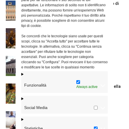
Chiusura estiva degli Uffici del Vicariato di
aspettative. Le informazioni di solito non ti identificano
Roma
direttamente, ma possono fornire un'esperienza Web
più personalizzata. Poiché rispettiamo il tuo diritto alla
privacy, è possibile scegliere di non consentire alcuni
tipi di cookie.
La Madonna della Neve a Santa Maria
Se concordi che le tecnologie siano usate per questi
Maggiore
scopi, clicca su "Accetta tutto" per accettare tutte le
tecnologie. In alternativa, clicca su "Continua senza
accettare" per rifiutare tutte le tecnologie non
essenziali. Puoi anche scegliere per categoria
La Giornata mondiale dei nonni e degli
cliccando su "Configura". Puoi revocare il tuo consenso
anziani: l’omelia del cardinale...
e modificare le tue scelte in qualsiasi momento
Funzionalità
Azzardo: a Termini il centro d’ascolto della
Always active
Caritas
Social Media
A San Saba la Messa per la Giornata dei
nonni e...
Statistiche