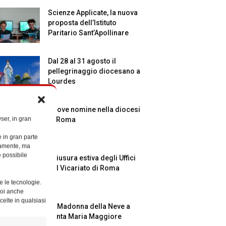
Scienze Applicate, la nuova
proposta dell’Istituto
Paritario Sant’Apollinare
Dal 28 al 31 agosto il
pellegrinaggio diocesano a
Lourdes
Nuove nomine nella diocesi
ser, in gran
di Roma
e in gran parte
ttamente, ma
è possibile
Chiusura estiva degli Uffici
del Vicariato di Roma
e le tecnologie.
Puoi anche
celte in qualsiasi
La Madonna della Neve a
Santa Maria Maggiore