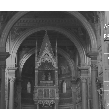
Ar
pu
1
1
2