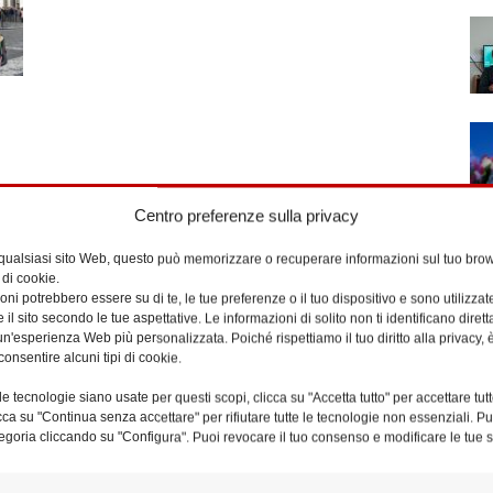
Centro preferenze sulla privacy
 qualsiasi sito Web, questo può memorizzare o recuperare informazioni sul tuo brow
 di cookie.
ni potrebbero essere su di te, le tue preferenze o il tuo dispositivo e sono utilizzat
e il sito secondo le tue aspettative. Le informazioni di solito non ti identificano dire
n'esperienza Web più personalizzata. Poiché rispettiamo il tuo diritto alla privacy, 
consentire alcuni tipi di cookie.
e tecnologie siano usate per questi scopi, clicca su "Accetta tutto" per accettare tutt
licca su "Continua senza accettare" per rifiutare tutte le tecnologie non essenziali. 
egoria cliccando su "Configura". Puoi revocare il tuo consenso e modificare le tue s