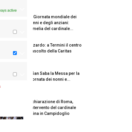
ways active
La Giornata mondiale dei
nonni e degli anziani:
l’omelia del cardinale...
Azzardo: a Termini il centro
d’ascolto della Caritas
A San Saba la Messa per la
Giornata dei nonni e...
s
Dichiarazione di Roma,
l’intervento del cardinale
Reina in Campidoglio