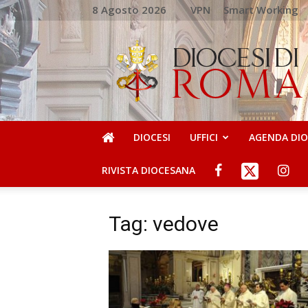
8 Agosto 2026
VPN
Smart Working
DIOCESI
DI
ROMA
DIOCESI
UFFICI
AGENDA DI
RIVISTA DIOCESANA
Tag: vedove