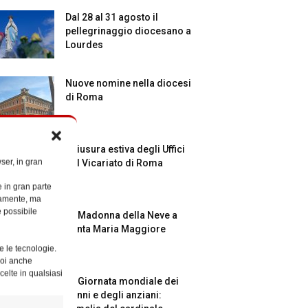
Dal 28 al 31 agosto il
pellegrinaggio diocesano a
Lourdes
Nuove nomine nella diocesi
di Roma
Chiusura estiva degli Uffici
ser, in gran
del Vicariato di Roma
e in gran parte
ttamente, ma
è possibile
La Madonna della Neve a
Santa Maria Maggiore
e le tecnologie.
Puoi anche
celte in qualsiasi
La Giornata mondiale dei
nonni e degli anziani: