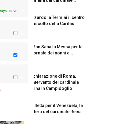
l’omelia del cardinale...
ways active
Azzardo: a Termini il centro
d’ascolto della Caritas
A San Saba la Messa per la
Giornata dei nonni e...
Dichiarazione di Roma,
l’intervento del cardinale
Reina in Campidoglio
s
Colletta per il Venezuela, la
lettera del cardinale Reina