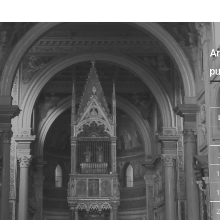
Ar
pu
1
1
2