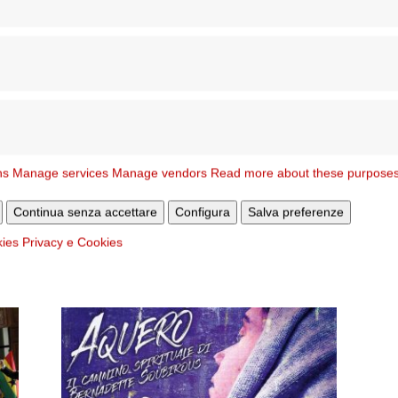
diocesi di Roma
ns
Manage services
Manage vendors
Read more about these purpose
Continua senza accettare
Configura
Salva preferenze
Il centro estivo gratuito della
i
Caritas di Roma
kies
Privacy e Cookies