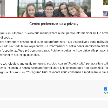
Centro preferenze sulla privacy
 qualsiasi sito Web, questo può memorizzare o recuperare informazioni sul tuo brow
 di cookie.
Tre proposte estive con la
ni potrebbero essere su di te, le tue preferenze o il tuo dispositivo e sono utilizzat
e il sito secondo le tue aspettative. Le informazioni di solito non ti identificano dire
pastorale giovanile
n'esperienza Web più personalizzata. Poiché rispettiamo il tuo diritto alla privacy, 
consentire alcuni tipi di cookie.
e tecnologie siano usate per questi scopi, clicca su "Accetta tutto" per accettare tutt
licca su "Continua senza accettare" per rifiutare tutte le tecnologie non essenziali. 
egoria cliccando su "Configura". Puoi revocare il tuo consenso e modificare le tue s
Al
Nuovi incarichi e
riorganizzazione pastorale nella