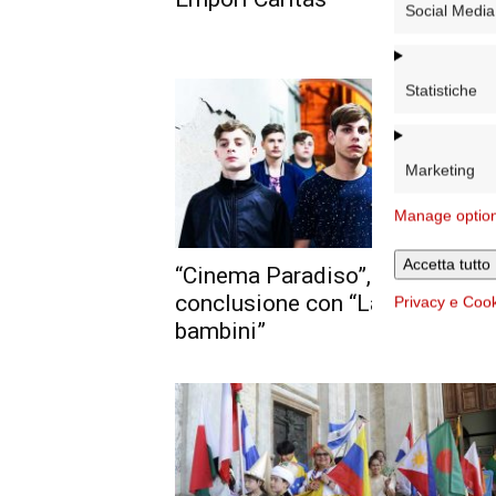
Social Media
Statistiche
Marketing
Manage optio
Accetta tutto
“Cinema Paradiso”, la
conclusione con “La paranza de
Privacy e Coo
bambini”