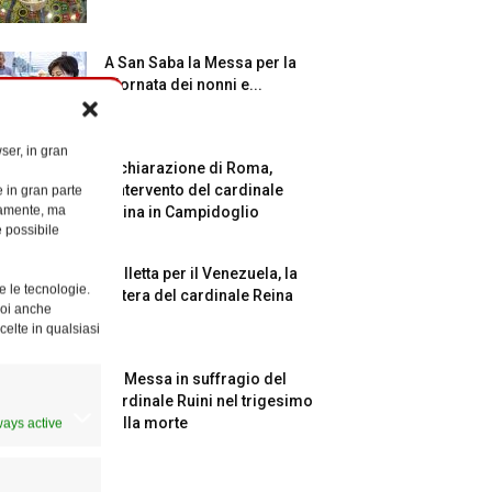
A San Saba la Messa per la
Giornata dei nonni e...
ser, in gran
Dichiarazione di Roma,
l’intervento del cardinale
e in gran parte
ttamente, ma
Reina in Campidoglio
è possibile
Colletta per il Venezuela, la
e le tecnologie.
lettera del cardinale Reina
Puoi anche
celte in qualsiasi
La Messa in suffragio del
cardinale Ruini nel trigesimo
della morte
ways active