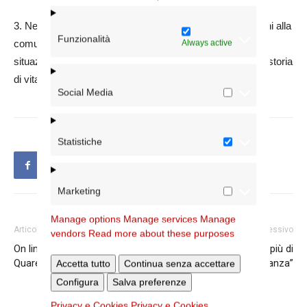
3. Nella messa/e domenicale comunicheremo le riflessioni alla
Funzionalità
comunità parrocchiale, proponendo la preghiera per le
Always active
situazioni incontrate: preghiere dei fedeli, racconto di una storia
di vita dopo la comunione…
Social Media
Statistiche
Marketing
Manage options
Manage services
Manage
Articolo precedente
Articolo successivo
vendors
Read more about these purposes
On line il primo video per la
Al via il corso “Un di più di
Quaresima: “Il deserto”
vicinanza”
Accetta tutto
Continua senza accettare
Configura
Salva preferenze
Privacy e Cookies
Privacy e Cookies