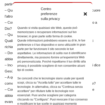
partire da alcune domande:
Centro
– Quale sentimento abbiamo provato nell’ascoltare con il cuore
preferenze
l’altro?
sulla privacy
– Cosa ci ha comunicato della sua vita? Cosa sta gridando a
Quando si visita qualsiasi sito Web, questo può
Dio?
memorizzare o recuperare informazioni sul tuo
– Quale verità profonda cogliamo da questa storia di vita?
browser, in gran parte sotto forma di cookie.
Quali dimensioni profonde e vere della vita questa storia ci
Queste informazioni potrebbero essere su di te, le tue
preferenze o il tuo dispositivo e sono utilizzate in gran
richiama?
parte per far funzionare il sito secondo le tue
– Dov’è Dio, cosa sta facendo Dio, nella vita dell’altro che
aspettative. Le informazioni di solito non ti identificano
direttamente, ma possono fornire un'esperienza Web
abbiamo ascoltato?
più personalizzata. Poiché rispettiamo il tuo diritto alla
– Incontrare un povero è incontrare Gesù Risorto. Cosa ci dice
privacy, è possibile scegliere di non consentire alcuni
tipi di cookie.
Gesù Risorto attraverso il povero?
– A quali conversioni ci chiama, come Chiesa, per essere
Se concordi che le tecnologie siano usate per questi
scopi, clicca su "Accetta tutto" per accettare tutte le
come Mosè più capaci di scendere, ascoltare e intervenire?
tecnologie. In alternativa, clicca su "Continua senza
– Come ripensare l’evangelizzazione alla luce di quello che
accettare" per rifiutare tutte le tecnologie non
abbiamo ascoltato (evangelizziamo i poveri – i poveri ci
essenziali. Puoi anche scegliere per categoria
cliccando su "Configura". Puoi revocare il tuo consenso
evangelizzano)?
e modificare le tue scelte in qualsiasi momento