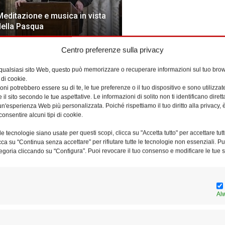
Meditazione e musica in vista
della Pasqua
Centro preferenze sulla privacy
Ar
 qualsiasi sito Web, questo può memorizzare o recuperare informazioni sul tuo brow
 di cookie.
ni potrebbero essere su di te, le tue preferenze o il tuo dispositivo e sono utilizzat
e il sito secondo le tue aspettative. Le informazioni di solito non ti identificano dire
n'esperienza Web più personalizzata. Poiché rispettiamo il tuo diritto alla privacy, 
consentire alcuni tipi di cookie.
e tecnologie siano usate per questi scopi, clicca su "Accetta tutto" per accettare tutt
licca su "Continua senza accettare" per rifiutare tutte le tecnologie non essenziali. 
egoria cliccando su "Configura". Puoi revocare il tuo consenso e modificare le tue s
Al