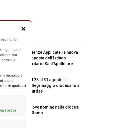
ticoli recenti
ser, in gran
e in gran parte
Scienze Applicate, la nuova
ttamente, ma
proposta dell’Istituto
è possibile
Paritario Sant’Apollinare
e le tecnologie.
Dal 28 al 31 agosto il
Puoi anche
pellegrinaggio diocesano a
celte in qualsiasi
Lourdes
Nuove nomine nella diocesi
ways active
di Roma