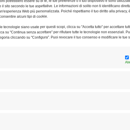
ni potrebbero essere su di te, le tue preferenze o il tuo dispositivo e sono utilizzat
nzio, oltre alle unità di strada che svolgono il loro
e il sito secondo le tue aspettative. Le informazioni di solito non ti identificano dire
n'esperienza Web più personalizzata. Poiché rispettiamo il tuo diritto alla privacy, 
saranno presenti all’iniziativa di venerdì sera.
consentire alcuni tipi di cookie.
e tecnologie siano usate per questi scopi, clicca su "Accetta tutto" per accettare tutt
 responsabile dell’ambito della Diaconia della carità nella
licca su "Continua senza accettare" per rifiutare tutte le tecnologie non essenziali. 
 – va inteso su un doppio binario: vuole essere un invito
egoria cliccando su "Configura". Puoi revocare il tuo consenso e modificare le tue s
a ad avere il coraggio di liberare la propria vita. Molte
 una vita d’uscita, invece noi vogliamo spronarle a
che a tutti noi, alle parrocchie, alla città intera: dobbiamo
Al
 una vita che è prigioniera e che noi non vediamo. Tutti noi
isericordia, ha abbracciato come un nonno venti giovani
liberate dalla schiavitù della prostituzione dalla
idente della Comunità
Giovanni Paolo Ramonda
–.
iglia in via di Pietralata le giovani, ignare di quella
lle loro storie, con le violenze subite, ha commosso il viso
a il servo di Dio don Oreste Benzi, nessuna donna nasce