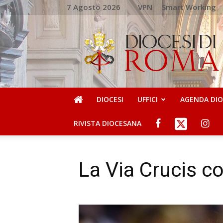
7 Agosto 2026
VPN
Smart Working
DIOCESI
DI
ROMA
DIOCESI
UFFICI
AGENDA DI
RIVISTA DIOCESANA
La Via Crucis co