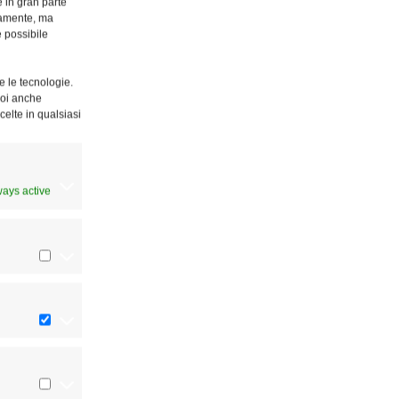
e in gran parte
ttamente, ma
è possibile
e le tecnologie.
Puoi anche
celte in qualsiasi
ways active