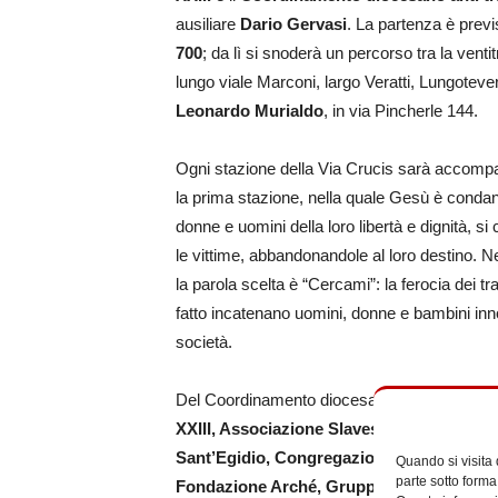
ausiliare
Dario Gervasi
. La partenza è previs
700
; da lì si snoderà un percorso tra la venti
lungo viale Marconi, largo Veratti, Lungotever
Leonardo Murialdo
, in via Pincherle 144.
Ogni stazione della Via Crucis sarà accompa
la prima stazione, nella quale Gesù è condan
donne e uomini della loro libertà e dignità, si
le vittime, abbandonandole al loro destino. N
la parola scelta è “Cercami”: la ferocia dei traff
fatto incatenano uomini, donne e bambini inno
società.
Del Coordinamento diocesano anti tratta fan
XXIII, Associazione Slaves No More, Cari
Sant’Egidio, Congregazione delle Suore ad
Quando si visita
parte sotto forma
Fondazione Arché, Gruppo Raab, Istituto