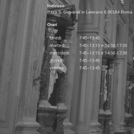
Indirizzo
P.zza S. Giovanni in Laterano 6 00184 Roma
Orari
lunedi:
7:45–13:45
martedi:
7:45–13:15 e 14:00-17:30
mercoledi:
7:45–13:15 e 14:00-17:30
giovedi:
7:45–13:45
venerdi:
7:45–13:45