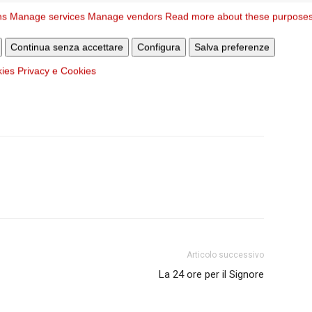
 e impegniamoci per la loro liberazione. La tratta delle
ns
Manage services
Manage vendors
Read more about these purpose
 comunità, continuando il lavoro di don Oreste, nel 2022
suale, sfruttamento lavorativo e accattonaggio, di età dai
Continua senza accettare
Configura
Salva preferenze
kies
Privacy e Cookies
Articolo successivo
La 24 ore per il Signore