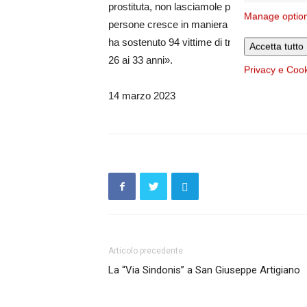
prostituta, non lasciamole più soffrire da sole
Manage optio
persone cresce in maniera preoccupante e la
ha sostenuto 94 vittime di tratta a scopo ses
Accetta tutto
26 ai 33 anni».
Privacy e Coo
14 marzo 2023
Articolo precedente
La “Via Sindonis” a San Giuseppe Artigiano