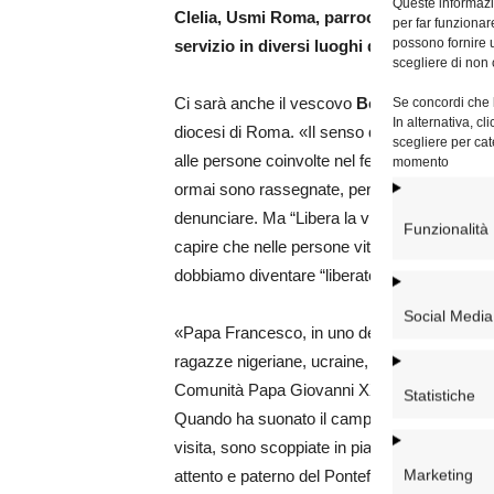
Queste informazio
Clelia, Usmi Roma, parrocchia di San Frume
per far funzionar
possono fornire u
servizio in diversi luoghi della città
. Tutti 
scegliere di non 
Se concordi che l
Ci sarà anche il vescovo
Benoni Ambarus
,
In alternativa, c
diocesi di Roma. «Il senso del titolo – spiega
scegliere per cat
alle persone coinvolte nel fenomeno della tratt
momento
ormai sono rassegnate, pensano di non avere
denunciare. Ma “Libera la vita!” è un invito an
Funzionalità
capire che nelle persone vittime di tratta c’è
dobbiamo diventare “liberatori di vita”».
Social Media
«Papa Francesco, in uno dei Venerdì della M
ragazze nigeriane, ucraine, albanesi e rumene 
Comunità Papa Giovanni XXIII – dice il pres
Statistiche
Quando ha suonato il campanello della casa fam
visita, sono scoppiate in pianto. L’ascolto de
Marketing
attento e paterno del Pontefice. Come dicev