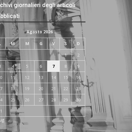
chivi giornalieri degli articoli
bblicati
Agosto 2026
L
M
M
G
V
S
D
1
2
3
4
5
6
7
8
9
0
11
12
13
14
15
16
7
18
19
20
21
22
23
4
25
26
27
28
29
30
1
Lug