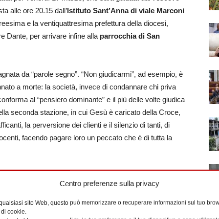
ta alle ore 20.15 dall’
Istituto Sant’Anna di viale Marconi
treesima e la ventiquattresima prefettura della diocesi,
e Dante, per arrivare infine alla
parrocchia di San
gnata da “parole segno”. “Non giudicarmi”, ad esempio, è
nato a morte: la società, invece di condannare chi priva
 conforma al “pensiero dominante” e il più delle volte giudica
ella seconda stazione, in cui Gesù è caricato della Croce,
icanti, la perversione dei clienti e il silenzio di tanti, di
centi, facendo pagare loro un peccato che è di tutta la
no parte
Ali di Speranza, Comunità Papa Giovanni
Centro preferenze sulla privacy
tas diocesana, Casa del Magnificat, Comunità di
oratrici ancelle del SS. Sacramento e della Carità,
 qualsiasi sito Web, questo può memorizzare o recuperare informazioni sul tuo brow
 di cookie.
 delle Apostole del Sacro Cuore di Gesù-Oasi Madre