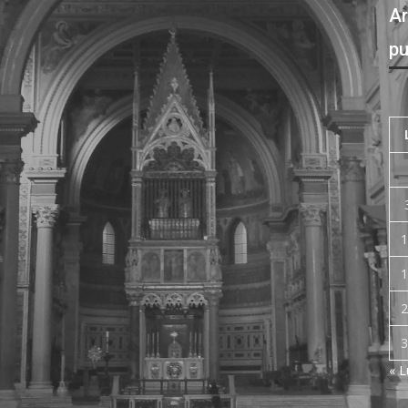
Ar
pu
1
1
2
3
« 