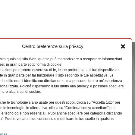
Centro preferenze sulla privacy
sita qualsiasi sito Web, questo può memorizzare o recuperare informazioni
Ultime da Facebook
er, in gran parte sotto forma di cookie.
mazioni potrebbero essere su di te, le tue preferenze o il tuo dispositivo e
te in gran parte per far funzionare il sito secondo le tue aspettative. Le
 di solito non ti identificano direttamente, ma possono fornire un'esperienza
nalizzata. Poiché rispettiamo il tuo diritto alla privacy, è possibile scegliere
tire alcuni tipi di cookie.
Click su 'Sono Consapevole' per abilitare
che le tecnologie siano usate per questi scopi, clicca su "Accetta tutto" per
Facebook
te le tecnologie. In alternativa, clicca su "Continua senza accettare" per
Privacy e Cookies
tte le tecnologie non essenziali. Puoi anche scegliere per categoria cliccando
a". Puoi revocare il tuo consenso e modificare le tue scelte in qualsiasi
Sono Consapevole
vices