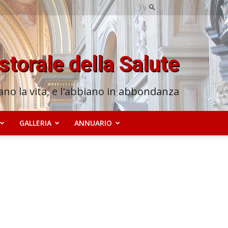
astorale della Salute
no la vita, e l'abbiano in abbondanza
GALLERIA
ANNUARIO