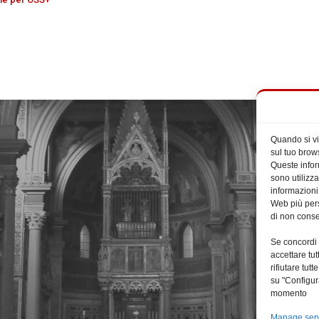
Quando si vi
sul tuo brows
Queste infor
sono utilizza
informazioni
Web più perso
di non consen
Se concordi 
accettare tut
rifiutare tu
su "Configur
momento
Manage ser