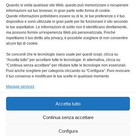
Quando si visita qualsiasi sito Web, questo può memorizzare o recuperare
Ultime da Facebook
informazioni sul tuo browser, in gran parte sotto forma di cookie.
Queste informazioni potrebbero essere su di te, le tue preferenze o il tuo
dispositivo e sono utilizzate in gran parte per far funzionare il sito secondo
le tue aspettative. Le informazioni di solito non ti identificano direttamente,
ma possono fornire un'esperienza Web più personalizzata. Poiché
rispettiamo il tuo diritto alla privacy, è possibile scegliere di non consentire
alcuni tipi di cookie.
Click su 'Sono Consapevole' per abilitare
Se concordi che le tecnologie siano usate per questi scopi, clicca su
Facebook
"Accetta tutto" per accettare tutte le tecnologie. In alternativa, clicca su
Privacy e Cookies
"Continua senza accettare" per rifiutare tutte le tecnologie non essenziali.
Puoi anche scegliere per categoria cliccando su "Configura". Puoi revocare
Sono Consapevole
il tuo consenso e modificare le tue scelte in qualsiasi momento
Manage services
Accetta tutto
Continua senza accettare
Configura
Privacy
Cookie Policy