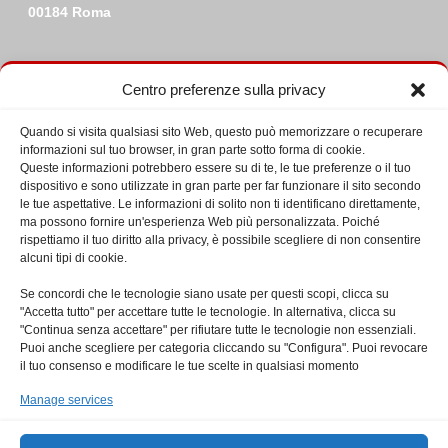
00184 Roma
Centro preferenze sulla privacy
Quando si visita qualsiasi sito Web, questo può memorizzare o recuperare
Ultime da Facebook
informazioni sul tuo browser, in gran parte sotto forma di cookie.
Queste informazioni potrebbero essere su di te, le tue preferenze o il tuo
dispositivo e sono utilizzate in gran parte per far funzionare il sito secondo
le tue aspettative. Le informazioni di solito non ti identificano direttamente,
ma possono fornire un'esperienza Web più personalizzata. Poiché
rispettiamo il tuo diritto alla privacy, è possibile scegliere di non consentire
alcuni tipi di cookie.
Click su 'Sono Consapevole' per abilitare
Se concordi che le tecnologie siano usate per questi scopi, clicca su
Facebook
"Accetta tutto" per accettare tutte le tecnologie. In alternativa, clicca su
Privacy e Cookies
"Continua senza accettare" per rifiutare tutte le tecnologie non essenziali.
Puoi anche scegliere per categoria cliccando su "Configura". Puoi revocare
Sono Consapevole
il tuo consenso e modificare le tue scelte in qualsiasi momento
Manage services