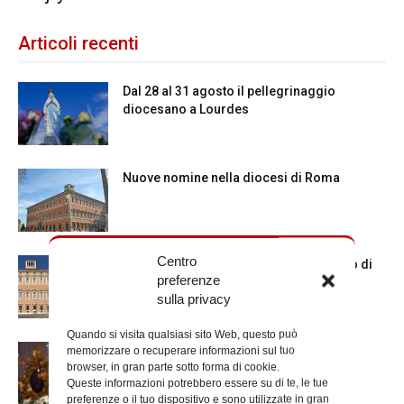
Articoli recenti
Dal 28 al 31 agosto il pellegrinaggio
diocesano a Lourdes
Nuove nomine nella diocesi di Roma
Centro
Chiusura estiva degli Uffici del Vicariato di
preferenze
Roma
sulla privacy
Quando si visita qualsiasi sito Web, questo può
memorizzare o recuperare informazioni sul tuo
La Madonna della Neve a Santa Maria
browser, in gran parte sotto forma di cookie.
Maggiore
Queste informazioni potrebbero essere su di te, le tue
preferenze o il tuo dispositivo e sono utilizzate in gran