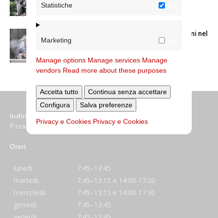
Statistiche
La Messa in suffragio del cardinale Ruini nel
Marketing
trigesimo della morte
Manage options
Manage services
Manage
vendors
Read more about these purposes
Accetta tutto
Continua senza accettare
Configura
Salva preferenze
Indirizzo
Privacy e Cookies
Privacy e Cookies
P.zza S. Giovanni in Laterano 6 00184 Roma
Orari
lunedi:
7:45–13:45
martedi:
7:45–13:15 e 14:00-17:30
mercoledi:
7:45–13:15 e 14:00-17:30
giovedi:
7:45–13:45
venerdi:
7:45–13:45