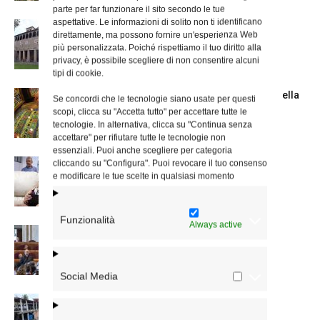
parte per far funzionare il sito secondo le tue
aspettative. Le informazioni di solito non ti identificano
La Giornata mondiale dei nonni e degli
direttamente, ma possono fornire un'esperienza Web
anziani: l’omelia del cardinale...
più personalizzata. Poiché rispettiamo il tuo diritto alla
privacy, è possibile scegliere di non consentire alcuni
tipi di cookie.
Azzardo: a Termini il centro d’ascolto della
Se concordi che le tecnologie siano usate per questi
Caritas
scopi, clicca su "Accetta tutto" per accettare tutte le
tecnologie. In alternativa, clicca su "Continua senza
accettare" per rifiutare tutte le tecnologie non
essenziali. Puoi anche scegliere per categoria
cliccando su "Configura". Puoi revocare il tuo consenso
A San Saba la Messa per la Giornata dei
e modificare le tue scelte in qualsiasi momento
nonni e...
Funzionalità
Always active
Dichiarazione di Roma, l’intervento del
cardinale Reina in Campidoglio
Social Media
Colletta per il Venezuela, la lettera del
cardinale Reina