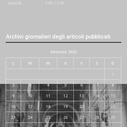
venerdi:
7:45–13:45
Archivi giornalieri degli articoli pubblicati
Gennaio 2023
L
M
M
G
V
S
D
1
2
3
4
5
6
7
8
9
10
11
12
13
14
15
16
17
18
19
20
21
22
23
24
25
26
27
28
29