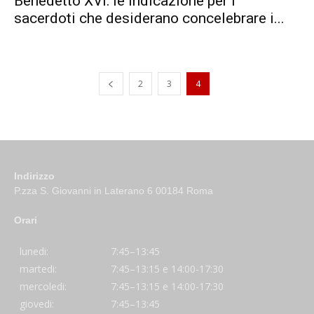
Benedetto XVI: le indicazione per i
sacerdoti che desiderano concelebrare i...
2
3
4
Indirizzo
P.zza S. Giovanni in Laterano 6 00184 Roma
Orari
lunedi:
7:45–13:45
martedi:
7:45–13:15 e 14:00-17:30
mercoledi:
7:45–13:15 e 14:00-17:30
giovedi:
7:45–13:45