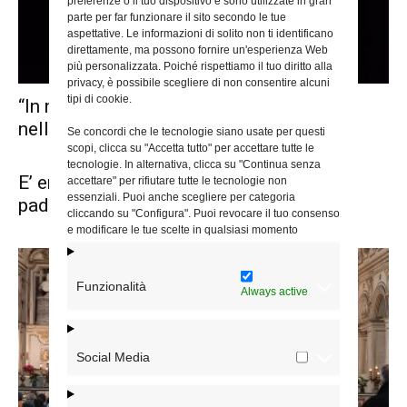
preferenze o il tuo dispositivo e sono utilizzate in gran
parte per far funzionare il sito secondo le tue
aspettative. Le informazioni di solito non ti identificano
direttamente, ma possono fornire un'esperienza Web
più personalizzata. Poiché rispettiamo il tuo diritto alla
privacy, è possibile scegliere di non consentire alcuni
tipi di cookie.
“In nome del Padre”, musica e preghiera
nelle chiese del centro
Se concordi che le tecnologie siano usate per questi
scopi, clicca su "Accetta tutto" per accettare tutte le
tecnologie. In alternativa, clicca su "Continua senza
E’ entrato nella luce della Resurrezione
accettare" per rifiutare tutte le tecnologie non
essenziali. Puoi anche scegliere per categoria
padre Lorenzo Rossi
cliccando su "Configura". Puoi revocare il tuo consenso
e modificare le tue scelte in qualsiasi momento
Funzionalità
Always active
Social Media