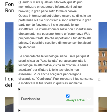
Quando si visita qualsiasi sito Web, questo può
Fontana di Trevi, rinnovato l’accordo con
memorizzare o recuperare informazioni sul tuo
Roma Capitale
browser, in gran parte sotto forma di cookie.
Queste informazioni potrebbero essere su di te, le tue
preferenze o il tuo dispositivo e sono utilizzate in gran
parte per far funzionare il sito secondo le tue
aspettative. Le informazioni di solito non ti identificano
direttamente, ma possono fornire un'esperienza Web
più personalizzata. Poiché rispettiamo il tuo diritto alla
privacy, è possibile scegliere di non consentire alcuni
tipi di cookie.
Se concordi che le tecnologie siano usate per questi
scopi, clicca su "Accetta tutto" per accettare tutte le
tecnologie. In alternativa, clicca su "Continua senza
accettare" per rifiutare tutte le tecnologie non
essenziali. Puoi anche scegliere per categoria
I dieci anni dell’Ordo Viduarum. La lettera
cliccando su "Configura". Puoi revocare il tuo consenso
e modificare le tue scelte in qualsiasi momento
del cardinale De Donatis
Funzionalità
Always active