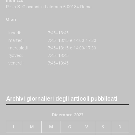
Indirizzo
P.zza S. Giovanni in Laterano 6 00184 Roma
Orari
lunedi:
7:45–13:45
martedi:
7:45–13:15 e 14:00-17:30
mercoledi:
7:45–13:15 e 14:00-17:30
giovedi:
7:45–13:45
venerdi:
7:45–13:45
Archivi giornalieri degli articoli pubblicati
Dicembre 2023
L
M
M
G
V
S
D