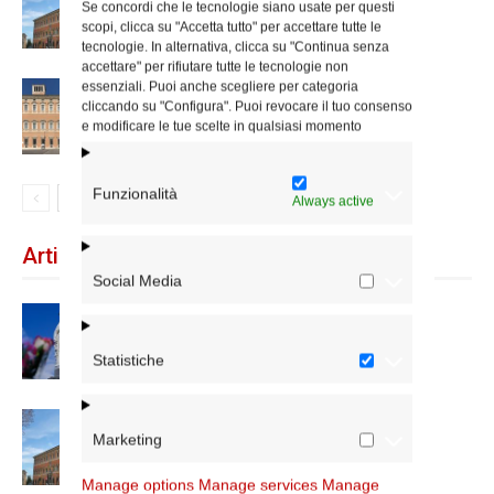
Se concordi che le tecnologie siano usate per questi
scopi, clicca su "Accetta tutto" per accettare tutte le
tecnologie. In alternativa, clicca su "Continua senza
accettare" per rifiutare tutte le tecnologie non
essenziali. Puoi anche scegliere per categoria
Chiusura estiva degli Uffici del
cliccando su "Configura". Puoi revocare il tuo consenso
Vicariato di Roma
e modificare le tue scelte in qualsiasi momento
Funzionalità
Always active
Articoli recenti
Social Media
Dal 28 al 31 agosto il pellegrinaggio
diocesano a Lourdes
Statistiche
Nuove nomine nella diocesi di Roma
Marketing
Manage options
Manage services
Manage