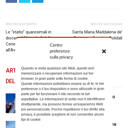
Articolo precedente
Articolo successivo
Le “statio” quaresimali in
Santa Maria Maddalena de’
diocesi: il Mercoledì delle
Pazzi per Quartieri Solidali
Ceneri con Papa Francesco
Centro
all’Aventino
preferenze
sulla privacy
Quando si visita qualsiasi sito Web, questo può
ARTICOLI CORRELATI
memorizzare o recuperare informazioni sul tuo
browser, in gran parte sotto forma di cookie.
DELLO STESSO AUTORE
Queste informazioni potrebbero essere su di te, le tue
preferenze o il tuo dispositivo e sono utilizzate in gran
parte per far funzionare il sito secondo le tue
Dal 28 al 31 agosto il pellegrinaggio
aspettative. Le informazioni di solito non ti identificano
diocesano a Lourdes
direttamente, ma possono fornire un'esperienza Web
più personalizzata. Poiché rispettiamo il tuo diritto alla
privacy, è possibile scegliere di non consentire alcuni
tipi di cookie.
Nuove nomine nella diocesi di Roma