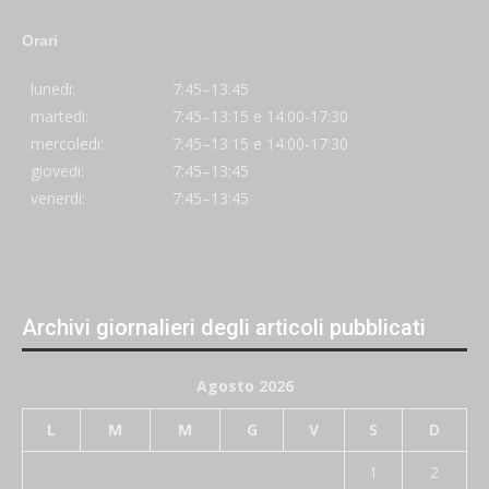
Orari
lunedi:
7:45–13:45
martedi:
7:45–13:15 e 14:00-17:30
mercoledi:
7:45–13:15 e 14:00-17:30
giovedi:
7:45–13:45
venerdi:
7:45–13:45
Archivi giornalieri degli articoli pubblicati
Agosto 2026
L
M
M
G
V
S
D
1
2