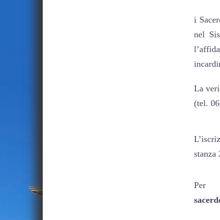
i Sacer
nel Si
l’affid
incardi
La veri
(tel. 0
L’iscri
stanza
Per u
sacerd