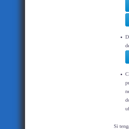
D
d
C
p
n
d
u
Si teng