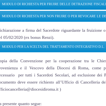
MODULO DI RICHIESTA PER FRUIRE DELLE DETRAZIONE FISCAL
MODULO DI RICHIESTA PER NON FRUIRE O PER REVOCARE LE D
ichiarazione a firma del Sacerdote riguardante la fruizione o
el 05/02/2020 (ex bonus Renzi).
MODULO PER LA SCELTA DEL TRATTAMENTO INTEGRATIVO D.L. n.°3
opia della Convenzione per la cooperazione tra le Chiese
rovenienza e il Vescovo della Diocesi di Roma, come pre
ecessario per tutti i Sacerdoti Secolari, ad esclusione dei P
ocumento deve essere richiesto all’Ufficio di Cancelleria d
fficiocancelleria@diocesidiroma.it )
a presente quanto segue: