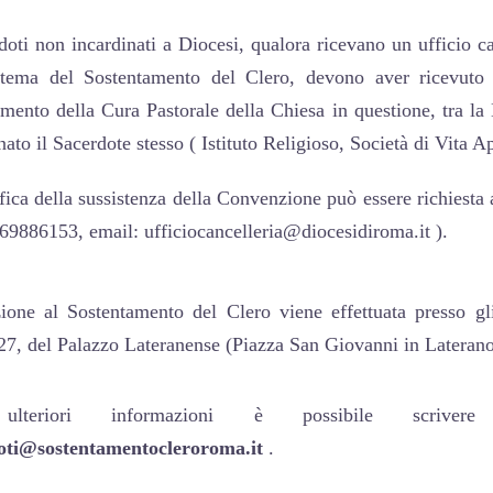
doti non incardinati a Diocesi, qualora ricevano un ufficio ca
stema del Sostentamento del Clero, devono aver ricevut
amento della Cura Pastorale della Chiesa in questione, tra la
nato il Sacerdote stesso ( Istituto Religioso, Società di Vita Ap
fica della sussistenza della Convenzione può essere richiesta 
669886153, email: ufficiocancelleria@diocesidiroma.it ).
zione al Sostentamento del Clero viene effettuata presso gli 
 27, del Palazzo Lateranense (Piazza San Giovanni in Latera
lteriori informazioni è possibile scrivere 
oti@sostentamentocleroroma.it
.