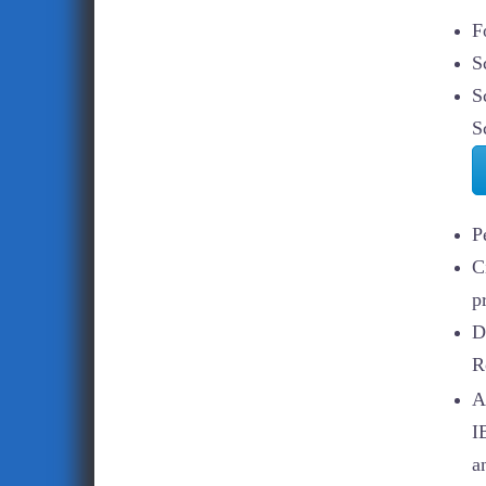
F
S
S
S
P
C
p
D
R
A
I
a