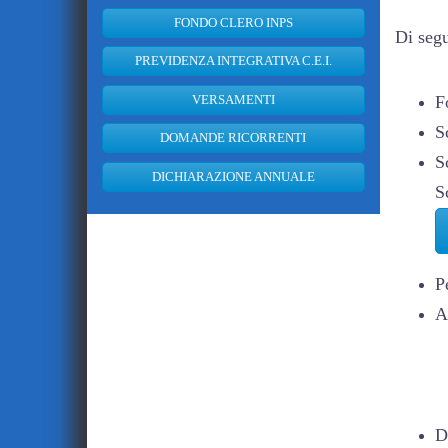
FONDO CLERO INPS
Di segu
PREVIDENZA INTEGRATIVA C.E.I.
VERSAMENTI
F
S
DOMANDE RICORRENTI
S
DICHIARAZIONE ANNUALE
S
P
A
D