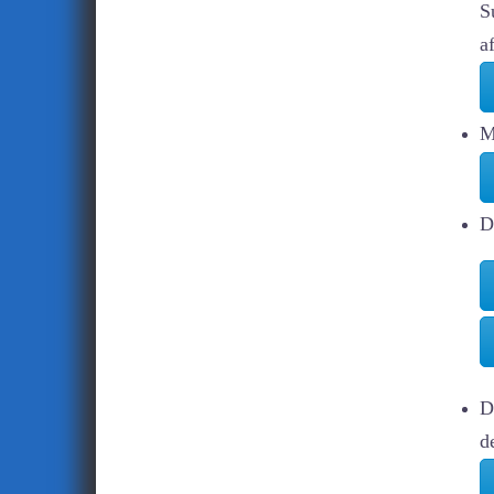
S
a
M
D
D
d