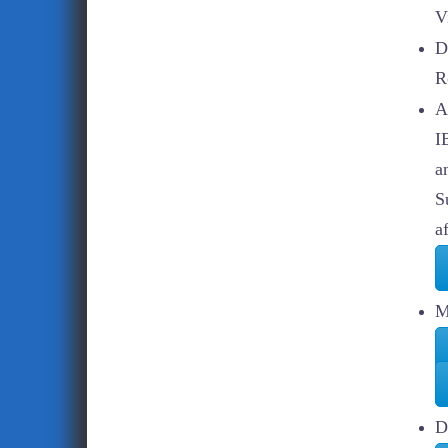
V
D
R
A
I
a
S
a
M
D