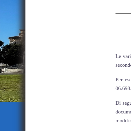
Le vari
secondo
Per es
06.698
Di seg
documen
modific