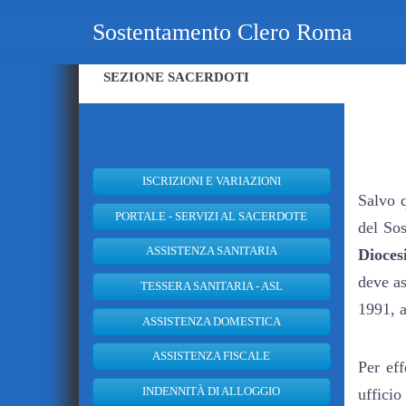
Vai
Sostentamento Clero Roma
al
contenuto
SEZIONE SACERDOTI
ISCRIZIONI E VARIAZIONI
Salvo q
PORTALE - SERVIZI AL SACERDOTE
del So
ASSISTENZA SANITARIA
Dioces
deve as
TESSERA SANITARIA - ASL
1991, a
ASSISTENZA DOMESTICA
ASSISTENZA FISCALE
Per eff
INDENNITÀ DI ALLOGGIO
uffici