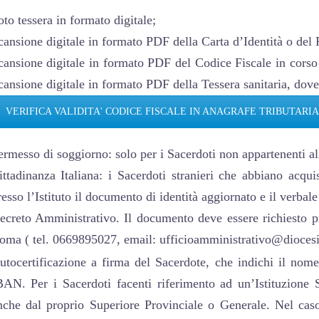
oto tessera in formato digitale;
cansione digitale in formato PDF della Carta d’Identità o del P
cansione digitale in formato PDF del Codice Fiscale in corso 
cansione digitale in formato PDF della Tessera sanitaria, dove
VERIFICA VALIDITA' CODICE FISCALE IN ANAGRAFE TRIBUTARIA
ermesso di soggiorno: solo per i Sacerdoti non appartenenti 
ittadinanza Italiana: i Sacerdoti stranieri che abbiano acqui
resso l’Istituto il documento di identità aggiornato e il verbal
ecreto Amministrativo. Il documento deve essere richiesto pr
oma ( tel. 0669895027, email: ufficioamministrativo@diocesid
utocertificazione a firma del Sacerdote, che indichi il nome
BAN. Per i Sacerdoti facenti riferimento ad un’Istituzione 
nche dal proprio Superiore Provinciale o Generale. Nel caso 