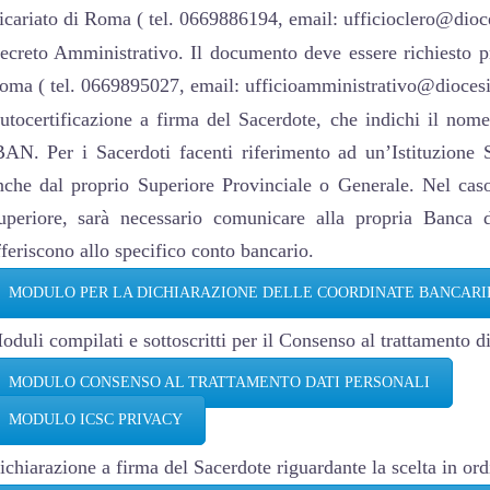
icariato di Roma ( tel. 0669886194, email: ufficioclero@dioce
ecreto Amministrativo. Il documento deve essere richiesto pr
oma ( tel. 0669895027, email: ufficioamministrativo@diocesid
utocertificazione a firma del Sacerdote, che indichi il nome
BAN. Per i Sacerdoti facenti riferimento ad un’Istituzione 
nche dal proprio Superiore Provinciale o Generale. Nel caso 
uperiore, sarà necessario comunicare alla propria Banca d
fferiscono allo specifico conto bancario.
MODULO PER LA DICHIARAZIONE DELLE COORDINATE BANCARI
oduli compilati e sottoscritti per il Consenso al trattamento di
MODULO CONSENSO AL TRATTAMENTO DATI PERSONALI
MODULO ICSC PRIVACY
ichiarazione a firma del Sacerdote riguardante la scelta in ordi