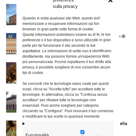
sulla privacy
Nuove nomine nella diocesi di Roma
Quando si visita qualsiasi sito Web, questo può
memorizzare o recuperare informazioni sul tuo
browser, in gran parte sotto forma di cookie.
Queste informazioni potrebbero essere su di te, le tue
Chiusura estiva degli Uffici del Vicariato di
preferenze o il tuo dispositivo e sono utilizzate in gran
Roma
parte per far funzionare il sito secondo le tue
aspettative. Le informazioni di solito non ti identificano
direttamente, ma possono fornire un'esperienza Web
più personalizzata. Poiché rispettiamo il tuo diritto alla
La Madonna della Neve a Santa Maria
privacy, è possibile scegliere di non consentire alcuni
Maggiore
tipi di cookie.
Se concordi che le tecnologie siano usate per questi
scopi, clicca su "Accetta tutto" per accettare tutte le
La Giornata mondiale dei nonni e degli
tecnologie. In alternativa, clicca su "Continua senza
accettare" per rifiutare tutte le tecnologie non
anziani: l’omelia del cardinale...
essenziali. Puoi anche scegliere per categoria
cliccando su "Configura". Puoi revocare il tuo consenso
e modificare le tue scelte in qualsiasi momento
Azzardo: a Termini il centro d’ascolto della
Caritas
Funzionalità