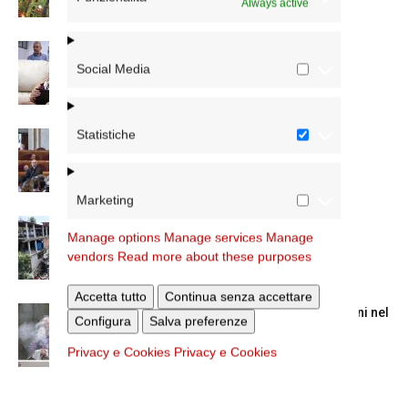
Always active
A San Saba la Messa per la Giornata dei
nonni e...
Social Media
Statistiche
Dichiarazione di Roma, l’intervento del
cardinale Reina in Campidoglio
Marketing
Colletta per il Venezuela, la lettera del
Manage options
Manage services
Manage
cardinale Reina
vendors
Read more about these purposes
Accetta tutto
Continua senza accettare
La Messa in suffragio del cardinale Ruini nel
Configura
Salva preferenze
trigesimo della morte
Privacy e Cookies
Privacy e Cookies