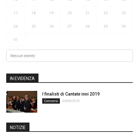
17
18
19
20
21
22
23
24
25
26
27
28
29
30
31
Nessun evento
IN EVIDENZA
I finalisti di Cantate inni 2019
04/09/2019
Concorsi
NOTIZIE