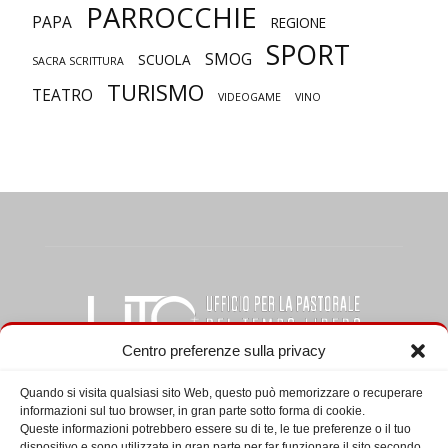
PARROCCHIE
PAPA
REGIONE
SPORT
SMOG
SCUOLA
SACRA SCRITTURA
TURISMO
TEATRO
VIDEOGAME
VINO
Centro preferenze sulla privacy
Quando si visita qualsiasi sito Web, questo può memorizzare o recuperare
informazioni sul tuo browser, in gran parte sotto forma di cookie.
CHI SIAMO
Queste informazioni potrebbero essere su di te, le tue preferenze o il tuo
dispositivo e sono utilizzate in gran parte per far funzionare il sito secondo