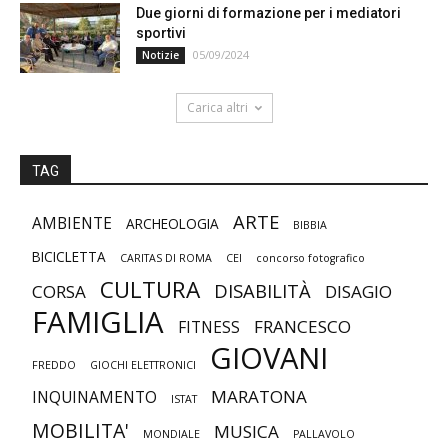
Due giorni di formazione per i mediatori
sportivi
05/09/2024
Notizie
Carica altri
TAG
ARTE
AMBIENTE
ARCHEOLOGIA
BIBBIA
BICICLETTA
CARITAS DI ROMA
CEI
concorso fotografico
CULTURA
DISABILITÀ
CORSA
DISAGIO
FAMIGLIA
FRANCESCO
FITNESS
GIOVANI
FREDDO
GIOCHI ELETTRONICI
MARATONA
INQUINAMENTO
ISTAT
MOBILITA'
MUSICA
MONDIALE
PALLAVOLO