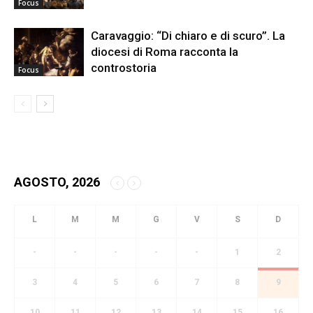
Focus
Caravaggio: “Di chiaro e di scuro”. La
diocesi di Roma racconta la
controstoria
Focus
AGOSTO, 2026
-
-
-
-
-
1
2
3
4
5
6
7
8
9
10
11
12
13
14
15
16