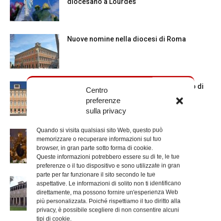
diocesano a Lourdes
Nuove nomine nella diocesi di Roma
Chiusura estiva degli Uffici del Vicariato di
Centro
Roma
preferenze
sulla privacy
Quando si visita qualsiasi sito Web, questo può
La Madonna della Neve a Santa Maria
memorizzare o recuperare informazioni sul tuo
Maggiore
browser, in gran parte sotto forma di cookie.
Queste informazioni potrebbero essere su di te, le tue
preferenze o il tuo dispositivo e sono utilizzate in gran
parte per far funzionare il sito secondo le tue
La Giornata mondiale dei nonni e degli
aspettative. Le informazioni di solito non ti identificano
anziani: l’omelia del cardinale...
direttamente, ma possono fornire un'esperienza Web
più personalizzata. Poiché rispettiamo il tuo diritto alla
privacy, è possibile scegliere di non consentire alcuni
tipi di cookie.