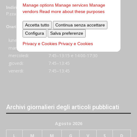
Manage options
Manage services
Manage
Indirizzo
vendors
Read more about these purposes
P.zza S. Giovanni in Laterano 6 00184 Roma
Accetta tutto
Continua senza accettare
Orari
Configura
Salva preferenze
lunedi:
7:45–13:45
Privacy e Cookies
Privacy e Cookies
martedi:
7:45–13:15 e 14:00-17:30
mercoledi:
7:45–13:15 e 14:00-17:30
giovedi:
7:45–13:45
venerdi:
7:45–13:45
Archivi giornalieri degli articoli pubblicati
Agosto 2026
L
M
M
G
V
S
D