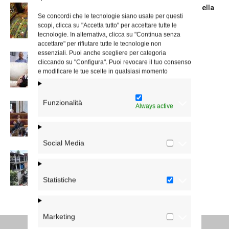
Azzardo: a Termini il centro d’ascolto della
Se concordi che le tecnologie siano usate per questi
Caritas
scopi, clicca su "Accetta tutto" per accettare tutte le
tecnologie. In alternativa, clicca su "Continua senza
accettare" per rifiutare tutte le tecnologie non
essenziali. Puoi anche scegliere per categoria
A San Saba la Messa per la Giornata dei
cliccando su "Configura". Puoi revocare il tuo consenso
nonni e...
e modificare le tue scelte in qualsiasi momento
Funzionalità
Dichiarazione di Roma, l’intervento del
Always active
cardinale Reina in Campidoglio
Social Media
Colletta per il Venezuela, la lettera del
cardinale Reina
Statistiche
Marketing