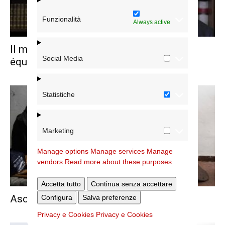
Funzionalità
Always active
Il messaggio del Cardinale Vicario alle
Social Media
équipe pastorali
Statistiche
Marketing
Manage options
Manage services
Manage
vendors
Read more about these purposes
Accetta tutto
Continua senza accettare
Ascolto dei poveri. Proposta operativa
Configura
Salva preferenze
Privacy e Cookies
Privacy e Cookies