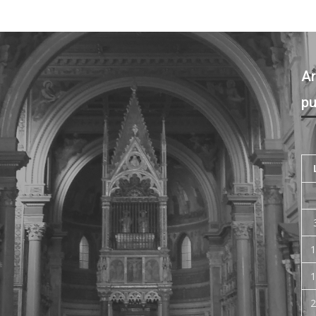
Ar
pu
1
1
2