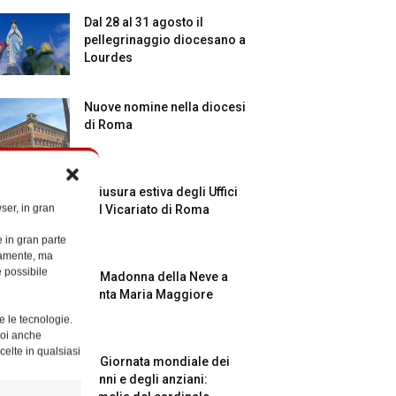
Dal 28 al 31 agosto il
pellegrinaggio diocesano a
Lourdes
Nuove nomine nella diocesi
di Roma
Chiusura estiva degli Uffici
ser, in gran
del Vicariato di Roma
e in gran parte
ttamente, ma
è possibile
La Madonna della Neve a
Santa Maria Maggiore
e le tecnologie.
Puoi anche
celte in qualsiasi
La Giornata mondiale dei
nonni e degli anziani: