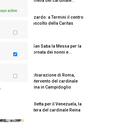
l’omelia del cardinale...
ways active
Azzardo: a Termini il centro
d’ascolto della Caritas
A San Saba la Messa per la
Giornata dei nonni e...
Dichiarazione di Roma,
l’intervento del cardinale
Reina in Campidoglio
s
Colletta per il Venezuela, la
lettera del cardinale Reina