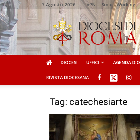
7 Agosto 2026
VPN
Smart Working
DIOCESI
DI
ROMA
DIOCESI
UFFICI
AGENDA DI
RIVISTA DIOCESANA
Tag: catechesiarte