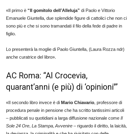
«Il primo è
“Il gomitolo dell’Alleluja”
di Paolo e Vittorio
Emanuele Giuntella, due splendide figure di cattolici che non ci
sono più e che si sono tramandati il filo della fede di padre in
figlio.
Lo presenterà la moglie di Paolo Giuntella, (Laura Rozza ndr)
anche curatrice del libro».
AC Roma: “Al Crocevia,
quarant’anni (e più) di ‘opinioni'”
«Il secondo libro invece è di
Mario Chiavario
, professore di
procedura penale in pensione che ha scritto tantissimi articoli
– pubblicati su quotidiani a larga diffusione nazionale come
Il
Sole 24 Ore
,
La Stampa, Avvenire –
riguardo il diritto, la laicità,
la devianza, la criminalità e che ha rivisitato con delle