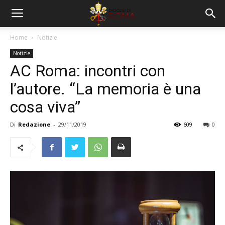
Home
Notizie
Notizie
AC Roma: incontri con
l’autore. “La memoria è una
cosa viva”
Di
Redazione
-
29/11/2019
609
0