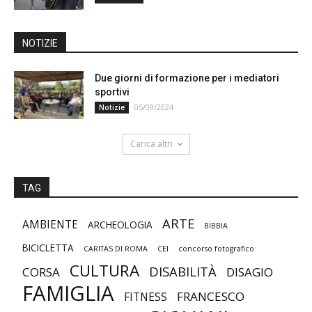
NOTIZIE
Due giorni di formazione per i mediatori
sportivi
05/09/2024
Notizie
Carica altri
TAG
ARTE
AMBIENTE
ARCHEOLOGIA
BIBBIA
BICICLETTA
CARITAS DI ROMA
CEI
concorso fotografico
CULTURA
DISABILITÀ
CORSA
DISAGIO
FAMIGLIA
FRANCESCO
FITNESS