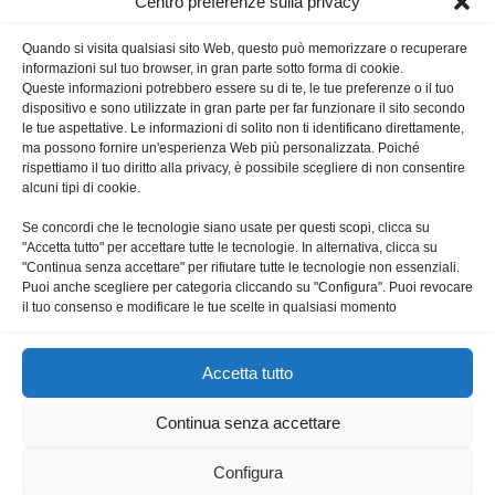
Centro preferenze sulla privacy
Quando si visita qualsiasi sito Web, questo può memorizzare o recuperare
informazioni sul tuo browser, in gran parte sotto forma di cookie.
CHI SIAMO
Queste informazioni potrebbero essere su di te, le tue preferenze o il tuo
dispositivo e sono utilizzate in gran parte per far funzionare il sito secondo
le tue aspettative. Le informazioni di solito non ti identificano direttamente,
L’Ufficio per la pastorale del tempo libero, del turismo e dello
ma possono fornire un'esperienza Web più personalizzata. Poiché
sport del Vicariato di Roma riprende le proprie attività dal
rispettiamo il tuo diritto alla privacy, è possibile scegliere di non consentire
primo marzo 2018. Direttore è don Francesco Indelicato,
alcuni tipi di cookie.
addetto Claudio Tanturri.
Se concordi che le tecnologie siano usate per questi scopi, clicca su
"Accetta tutto" per accettare tutte le tecnologie. In alternativa, clicca su
Contattaci:
uts@diocesidiroma.it
"Continua senza accettare" per rifiutare tutte le tecnologie non essenziali.
Puoi anche scegliere per categoria cliccando su "Configura". Puoi revocare
il tuo consenso e modificare le tue scelte in qualsiasi momento
SEGUICI
Accetta tutto
Continua senza accettare
Configura
Contattaci
Privacy e Cookies