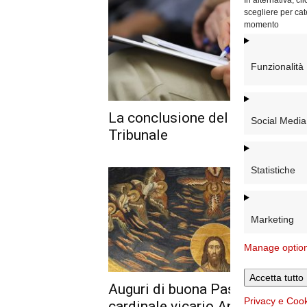
scegliere per cat
momento
Funzionalità
La conclusione del corso del
Social Media
Tribunale
Statistiche
Marketing
Manage optio
Accetta tutto
Auguri di buona Pasqua dal
Privacy e Coo
cardinale vicario Angelo De