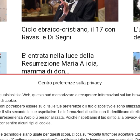
Ciclo ebraico-cristiano, il 17 con
L’
Ravasi e Di Segni
de
E’ entrata nella luce della
Resurrezione Maria Alicia,
mamma di don...
Centro preferenze sulla privacy
 qualsiasi sito Web, questo può memorizzare o recuperare informazioni sul tuo brow
 di cookie.
ni potrebbero essere su di te, le tue preferenze o il tuo dispositivo e sono utilizzat
Al
e il sito secondo le tue aspettative. Le informazioni di solito non ti identificano dire
pe
n'esperienza Web più personalizzata. Poiché rispettiamo il tuo diritto alla privacy, 
Al
consentire alcuni tipi di cookie.
e tecnologie siano usate per questi scopi, clicca su "Accetta tutto" per accettare tutt
licca su "Continua senza accettare" per rifiutare tutte le tecnologie non essenziali. 