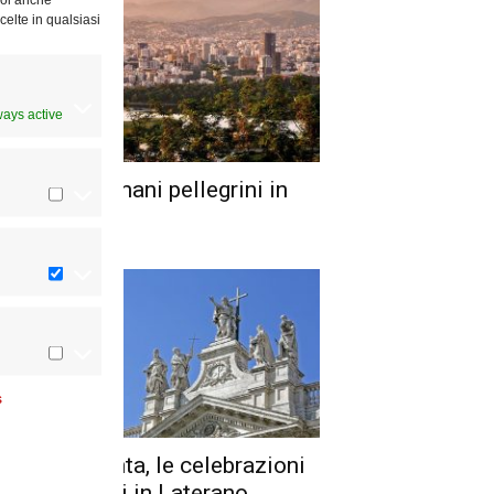
celte in qualsiasi
ways active
sacerdoti romani pellegrini in
bania
s
ttimana Santa, le celebrazioni
San Giovanni in Laterano