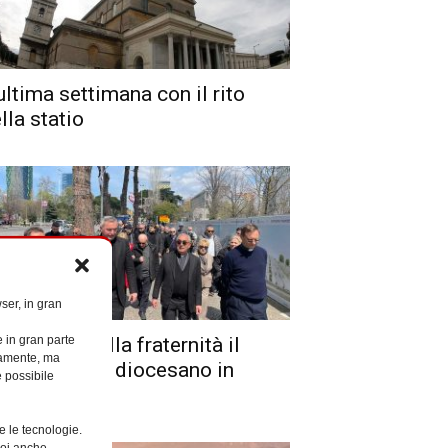
ultima settimana con il rito
lla statio
ser, in gran
e in gran parte
l’insegna della fraternità il
ttamente, ma
llegrinaggio diocesano in
è possibile
bania
e le tecnologie.
Puoi anche