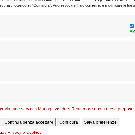
egoria cliccando su "Configura". Puoi revocare il tuo consenso e modificare le tue s
Al
Il vescovo Reina: dono e gratuità
I 
per un cuore libero
Al
ns
Manage services
Manage vendors
Read more about these purpose
Continua senza accettare
Configura
Salva preferenze
Dedicato a Camelot il sussidio
Se
kies
Privacy e Cookies
dell’oratorio estivo
a 