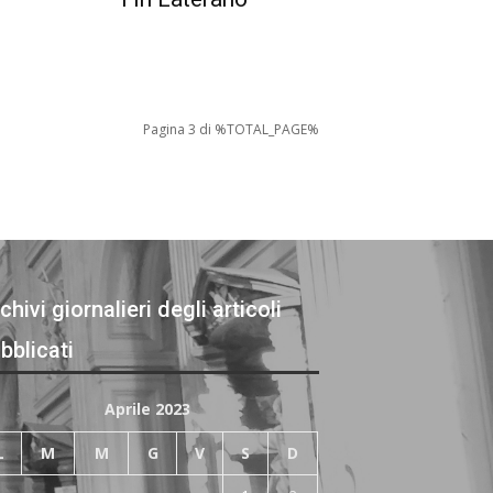
Pagina 3 di %TOTAL_PAGE%
chivi giornalieri degli articoli
bblicati
Aprile 2023
L
M
M
G
V
S
D