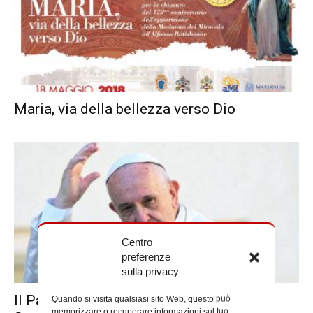
Maria, via della bellezza verso Dio
Centro
preferenze
sulla privacy
Il Papa in visita alla parrocchia del
Quando si visita qualsiasi sito Web, questo può
memorizzare o recuperare informazioni sul tuo