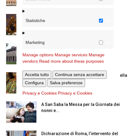
La Madonna della Neve a Santa Maria
Statistiche
Maggiore
Marketing
La Giornata mondiale dei nonni e degli
anziani: l’omelia del cardinale...
Manage options
Manage services
Manage
vendors
Read more about these purposes
Accetta tutto
Continua senza accettare
Azzardo: a Termini il centro d’ascolto della
Caritas
Configura
Salva preferenze
Privacy e Cookies
Privacy e Cookies
A San Saba la Messa per la Giornata dei
nonni e...
Dichiarazione di Roma, l’intervento del