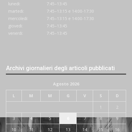
lunedi:
7:45–13:45
martedi:
7:45–13:15 e 14:00-17:30
mercoledi:
7:45–13:15 e 14:00-17:30
giovedi:
7:45–13:45
venerdi:
7:45–13:45
Archivi giornalieri degli articoli pubblicati
Agosto 2026
L
M
M
G
V
S
D
1
2
3
4
5
6
7
8
9
10
11
12
13
14
15
16