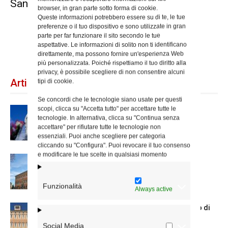
Santissimo Sacramento
browser, in gran parte sotto forma di cookie.
Queste informazioni potrebbero essere su di te, le tue
preferenze o il tuo dispositivo e sono utilizzate in gran
parte per far funzionare il sito secondo le tue
aspettative. Le informazioni di solito non ti identificano
29
30
31
direttamente, ma possono fornire un'esperienza Web
più personalizzata. Poiché rispettiamo il tuo diritto alla
privacy, è possibile scegliere di non consentire alcuni
Articoli recenti
tipi di cookie.
Se concordi che le tecnologie siano usate per questi
scopi, clicca su "Accetta tutto" per accettare tutte le
Dal 28 al 31 agosto il pellegrinaggio
tecnologie. In alternativa, clicca su "Continua senza
diocesano a Lourdes
accettare" per rifiutare tutte le tecnologie non
essenziali. Puoi anche scegliere per categoria
cliccando su "Configura". Puoi revocare il tuo consenso
e modificare le tue scelte in qualsiasi momento
Nuove nomine nella diocesi di Roma
Funzionalità
Always active
Chiusura estiva degli Uffici del Vicariato di
Roma
Social Media