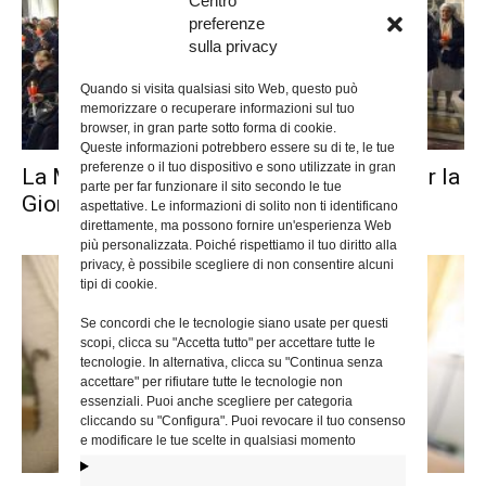
Centro
preferenze
sulla privacy
Quando si visita qualsiasi sito Web, questo può
memorizzare o recuperare informazioni sul tuo
browser, in gran parte sotto forma di cookie.
Queste informazioni potrebbero essere su di te, le tue
preferenze o il tuo dispositivo e sono utilizzate in gran
La Messa al San Giovanni in Laterano per la
parte per far funzionare il sito secondo le tue
Giornata mondiale...
aspettative. Le informazioni di solito non ti identificano
direttamente, ma possono fornire un'esperienza Web
più personalizzata. Poiché rispettiamo il tuo diritto alla
privacy, è possibile scegliere di non consentire alcuni
tipi di cookie.
Se concordi che le tecnologie siano usate per questi
scopi, clicca su "Accetta tutto" per accettare tutte le
tecnologie. In alternativa, clicca su "Continua senza
accettare" per rifiutare tutte le tecnologie non
essenziali. Puoi anche scegliere per categoria
cliccando su "Configura". Puoi revocare il tuo consenso
e modificare le tue scelte in qualsiasi momento