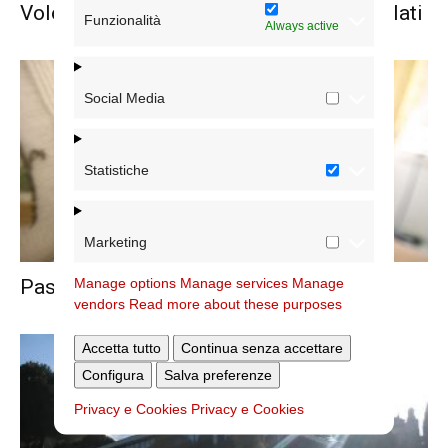
Volontariato diocesano per anziani e malati
Funzionalità
Always active
Social Media
Statistiche
Marketing
Manage options
Manage services
Manage
Pastorale sanitaria, corsi e ritiro
vendors
Read more about these purposes
Accetta tutto
Continua senza accettare
Configura
Salva preferenze
Privacy e Cookies
Privacy e Cookies