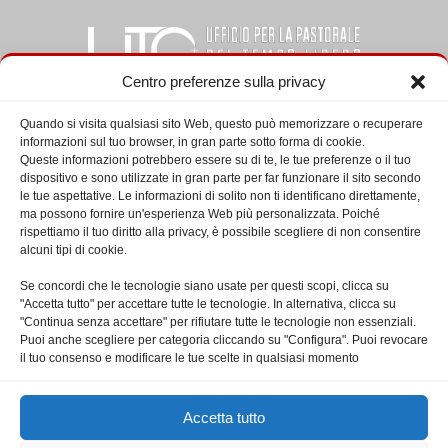
Centro preferenze sulla privacy
Quando si visita qualsiasi sito Web, questo può memorizzare o recuperare
informazioni sul tuo browser, in gran parte sotto forma di cookie.
CHI SIAMO
Queste informazioni potrebbero essere su di te, le tue preferenze o il tuo
dispositivo e sono utilizzate in gran parte per far funzionare il sito secondo
le tue aspettative. Le informazioni di solito non ti identificano direttamente,
L’Ufficio per la pastorale del tempo libero, del turismo e dello
ma possono fornire un'esperienza Web più personalizzata. Poiché
sport del Vicariato di Roma riprende le proprie attività dal
rispettiamo il tuo diritto alla privacy, è possibile scegliere di non consentire
primo marzo 2018. Direttore è don Francesco Indelicato,
alcuni tipi di cookie.
addetto Claudio Tanturri.
Se concordi che le tecnologie siano usate per questi scopi, clicca su
"Accetta tutto" per accettare tutte le tecnologie. In alternativa, clicca su
Contattaci:
uts@diocesidiroma.it
"Continua senza accettare" per rifiutare tutte le tecnologie non essenziali.
Puoi anche scegliere per categoria cliccando su "Configura". Puoi revocare
il tuo consenso e modificare le tue scelte in qualsiasi momento
SEGUICI
Accetta tutto