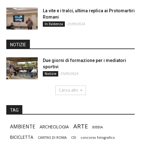
La vite e i tralci, ultima replica ai Protomartiri
Romani
23/09/2024
In Evidenza
NOTIZIE
Due giorni di formazione per i mediatori
sportivi
05/09/2024
Notizie
Carica altri
TAG
ARTE
AMBIENTE
ARCHEOLOGIA
BIBBIA
BICICLETTA
CARITAS DI ROMA
CEI
concorso fotografico