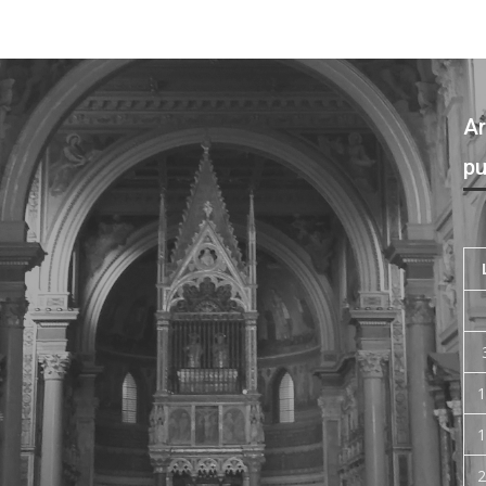
Ar
pu
1
1
2