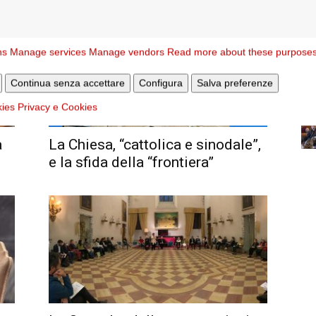
ns
Manage services
Manage vendors
Read more about these purpose
Continua senza accettare
Configura
Salva preferenze
kies
Privacy e Cookies
a
La Chiesa, “cattolica e sinodale”,
e la sfida della “frontiera”