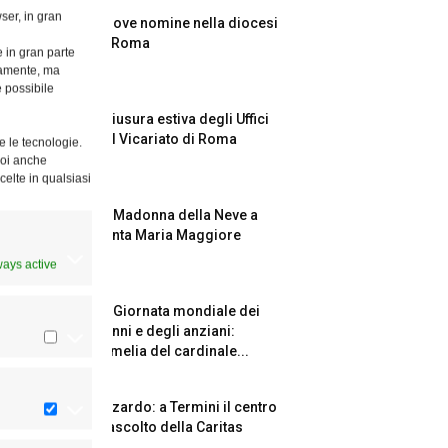
ser, in gran
Nuove nomine nella diocesi
di Roma
e in gran parte
ttamente, ma
è possibile
Chiusura estiva degli Uffici
del Vicariato di Roma
e le tecnologie.
Puoi anche
celte in qualsiasi
La Madonna della Neve a
Santa Maria Maggiore
ways active
La Giornata mondiale dei
nonni e degli anziani:
l’omelia del cardinale...
Azzardo: a Termini il centro
d’ascolto della Caritas