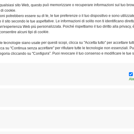
 qualsiasi sito Web, questo può memorizzare o recuperare informazioni sul tuo brow
 di cookie.
ni potrebbero essere su di te, le tue preferenze o il tuo dispositivo e sono utilizzat
e il sito secondo le tue aspettative. Le informazioni di solito non ti identificano dire
n'esperienza Web più personalizzata. Poiché rispettiamo il tuo diritto alla privacy, 
consentire alcuni tipi di cookie.
I “cantieri” della diocesi e gli
e tecnologie siano usate per questi scopi, clicca su "Accetta tutto" per accettare tutt
incontri nei settori
licca su "Continua senza accettare" per rifiutare tutte le tecnologie non essenziali. 
egoria cliccando su "Configura". Puoi revocare il tuo consenso e modificare le tue s
Al
o
Il Papa alla diocesi di Roma:
«Ascoltate lo Spirito Santo
ascoltandovi»