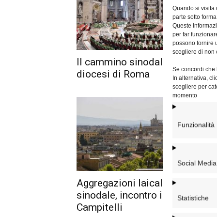
Quando si visita
parte sotto forma
Queste informazio
per far funzionar
possono fornire u
scegliere di non 
Il cammino sinodale nella
Se concordi che l
diocesi di Roma
In alternativa, c
scegliere per cat
momento
Funzionalità
Social Media
Aggregazioni laicali e cammin
sinodale, incontro il 19 a
Statistiche
Campitelli