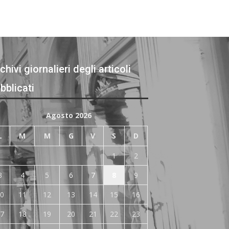
chivi giornalieri degli articoli
bblicati
Agosto 2026
L
M
M
G
V
S
D
1
2
3
4
5
6
7
8
9
0
11
12
13
14
15
16
7
18
19
20
21
22
23