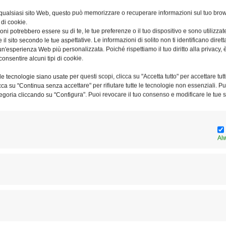
 qualsiasi sito Web, questo può memorizzare o recuperare informazioni sul tuo brow
 di cookie.
ni potrebbero essere su di te, le tue preferenze o il tuo dispositivo e sono utilizzat
e il sito secondo le tue aspettative. Le informazioni di solito non ti identificano dire
n'esperienza Web più personalizzata. Poiché rispettiamo il tuo diritto alla privacy, 
consentire alcuni tipi di cookie.
a
Il 19 la veglia missionaria
e tecnologie siano usate per questi scopi, clicca su "Accetta tutto" per accettare tutt
diocesana
licca su "Continua senza accettare" per rifiutare tutte le tecnologie non essenziali. 
egoria cliccando su "Configura". Puoi revocare il tuo consenso e modificare le tue s
Al
“La Rivoluzione Mondiale”: il
corso di formazione missionaria
2026