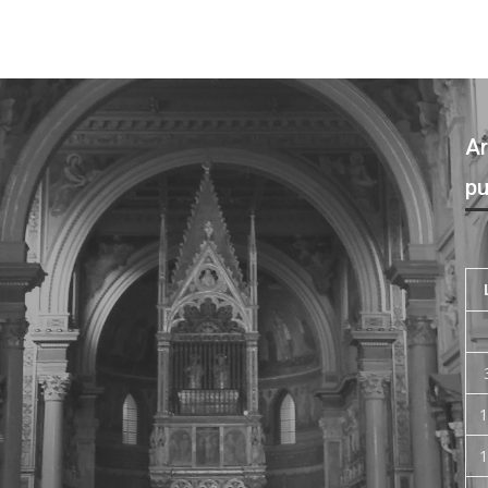
Ar
pu
1
1