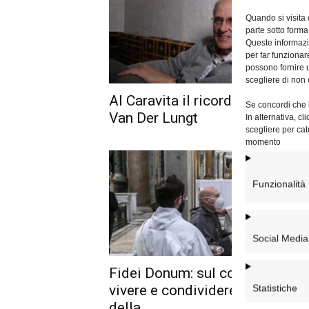
Quando si visita
parte sotto forma
Queste informazio
per far funzionar
possono fornire u
scegliere di non 
Al Caravita il ricordo del gesuit
Se concordi che l
Van Der Lungt
In alternativa, c
scegliere per cat
momento
Funzionalità
Social Media
Fidei Donum: sul coraggio di
vivere e condividere il dono
Statistiche
della...