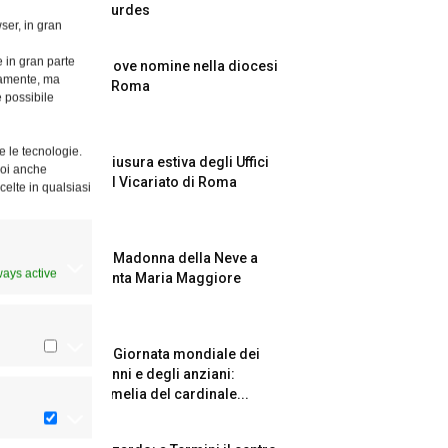
Lourdes
ser, in gran
e in gran parte
Nuove nomine nella diocesi
ttamente, ma
di Roma
è possibile
e le tecnologie.
Chiusura estiva degli Uffici
Puoi anche
del Vicariato di Roma
celte in qualsiasi
La Madonna della Neve a
ways active
Santa Maria Maggiore
La Giornata mondiale dei
nonni e degli anziani:
l’omelia del cardinale...