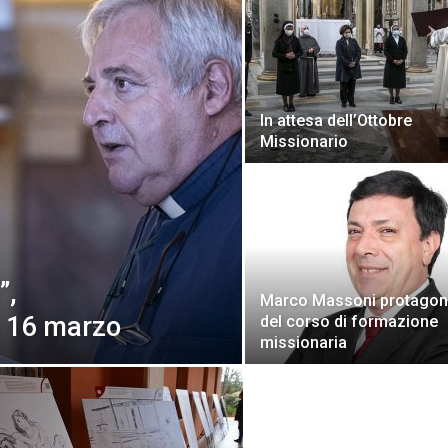
In attesa dell’Ottobre
Missionario
”,
Marco Massoni protagon
 16 marzo
del corso di formazione
missionaria